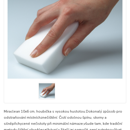
Miraclean 10x6 cm, houbička s vysokou hustotou.Dokonalý způsob pro
odstraňování místníchznečištění. Čistí odolnou špínu, skvrny a
silněpřichycené nečistoty při minimální námaze,všude tam, kde tradiční
metody čištění obvykleselhávají.• Stačí jej namočit, není nutnépoužívat