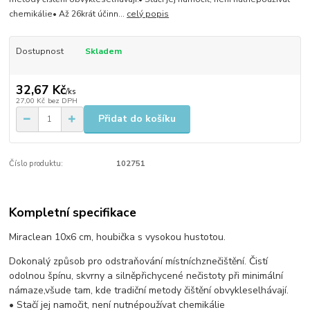
chemikálie• Až 26krát účinn...
celý popis
Dostupnost
Skladem
32,67 Kč
/
ks
27,00 Kč
bez DPH
Přidat do košíku
Číslo produktu:
102751
Kompletní specifikace
Miraclean 10x6 cm, houbička s vysokou hustotou.
Dokonalý způsob pro odstraňování místníchznečištění. Čistí
odolnou špínu, skvrny a silněpřichycené nečistoty při minimální
námaze,všude tam, kde tradiční metody čištění obvykleselhávají.
• Stačí jej namočit, není nutnépoužívat chemikálie