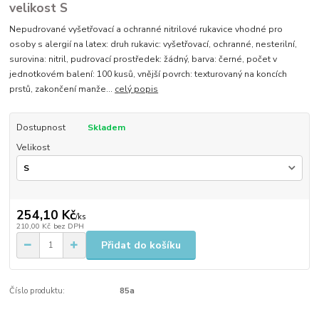
velikost S
Nepudrované vyšetřovací a ochranné nitrilové rukavice vhodné pro
osoby s alergií na latex: druh rukavic: vyšetřovací, ochranné, nesterilní,
surovina: nitril, pudrovací prostředek: žádný, barva: černé, počet v
jednotkovém balení: 100 kusů, vnější povrch: texturovaný na koncích
prstů, zakončení manže...
celý popis
Dostupnost
Skladem
Velikost
254,10 Kč
/
ks
210,00 Kč
bez DPH
Přidat do košíku
Číslo produktu:
85a