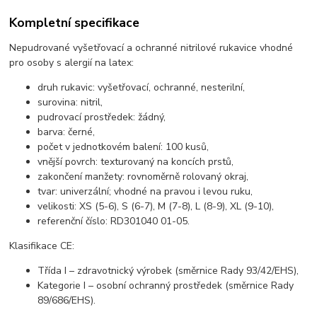
Kompletní specifikace
Nepudrované vyšetřovací a ochranné nitrilové rukavice vhodné
pro osoby s alergií na latex:
druh rukavic: vyšetřovací, ochranné, nesterilní,
surovina: nitril,
pudrovací prostředek: žádný,
barva: černé,
počet v jednotkovém balení: 100 kusů,
vnější povrch: texturovaný na koncích prstů,
zakončení manžety: rovnoměrně rolovaný okraj,
tvar: univerzální; vhodné na pravou i levou ruku,
velikosti: XS (5-6), S (6-7), M (7-8), L (8-9), XL (9-10),
referenční číslo: RD301040 01-05.
Klasifikace CE:
Třída I – zdravotnický výrobek (směrnice Rady 93/42/EHS),
Kategorie I – osobní ochranný prostředek (směrnice Rady
89/686/EHS).