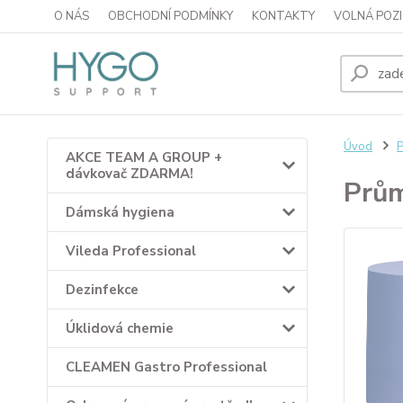
O NÁS
OBCHODNÍ PODMÍNKY
KONTAKTY
VOLNÁ POZI
Úvod
P
AKCE TEAM A GROUP +
dávkovač ZDARMA!
Prům
Dámská hygiena
Vileda Professional
Dezinfekce
Úklidová chemie
CLEAMEN Gastro Professional