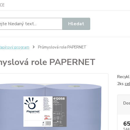
CE
Hledat
apírový program
Průmyslová role PAPERNET
yslová role PAPERNET
Recykl
2ks
ce
Dos
65
544