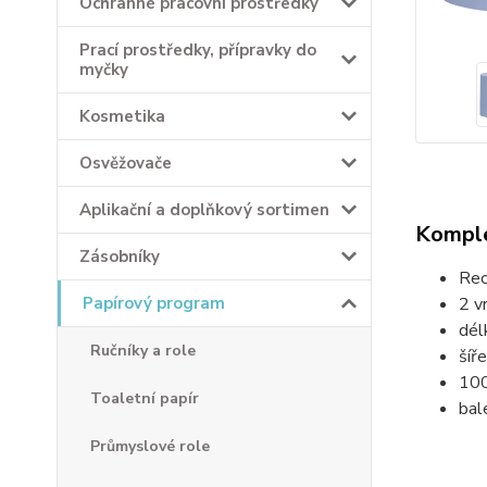
Ochranné pracovní prostředky
Prací prostředky, přípravky do
myčky
Kosmetika
Osvěžovače
Aplikační a doplňkový sortimen
Komple
Zásobníky
Rec
Papírový program
2 v
dél
Ručníky a role
šíř
100
Toaletní papír
bal
Průmyslové role