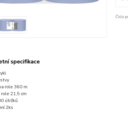
Číslo p
tní specifikace
ykl
rstvy
ka role 360 m
e role 21,5 cm
0 útržků
ení 2ks