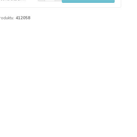
roduktu:
412058