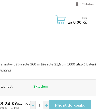
Přihlášení
0
ks
za
0,00 Kč
 2 vrstvy délka role 360 m šíře role 21,5 cm 1000 útržků balení
lý popis
tupnost
Skladem
8,24 Kč
/
bal=2ks
Přidat do košíku
,00 Kč
bez DPH