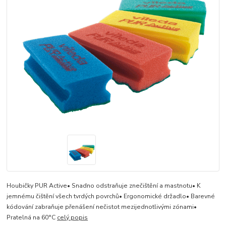
Houbičky PUR Active• Snadno odstraňuje znečištění a mastnotu• K
jemnému čištění všech tvrdých povrchů• Ergonomické držadlo• Barevné
kódování zabraňuje přenášení nečistot mezijednotlivými zónami•
Pratelná na 60°C
celý popis