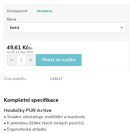
Dostupnost
Skladem
Barva
49,61 Kč
/
ks
41,00 Kč
bez DPH
Přidat do košíku
Číslo produktu:
123117
Kompletní specifikace
Houbičky PUR Active
• Snadno odstraňuje znečištění a mastnotu
• K jemnému čištění všech tvrdých povrchů
• Ergonomické držadlo