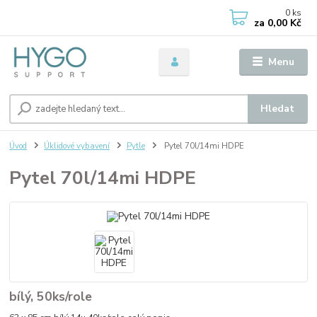
0
ks
za
0,00 Kč
Menu
Hledat
Úvod
Úklidové vybavení
Pytle
Pytel 70l/14mi HDPE
Pytel 70l/14mi HDPE
bílý, 50ks/role