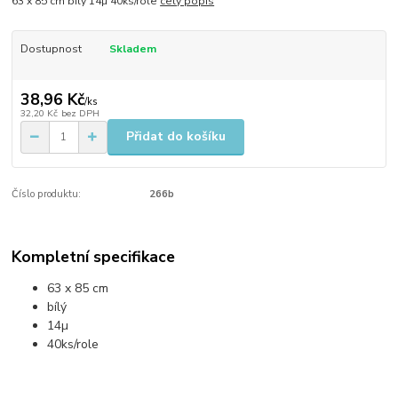
63 x 85 cm bílý 14µ 40ks/role
celý popis
Dostupnost
Skladem
38,96 Kč
/
ks
32,20 Kč
bez DPH
Přidat do košíku
Číslo produktu:
266b
Kompletní specifikace
63 x 85 cm
bílý
14µ
40ks/role