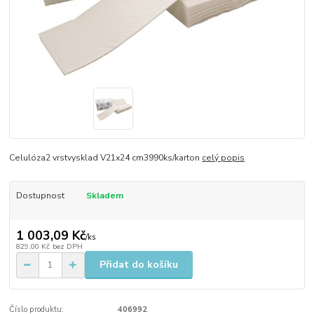
Celulóza2 vrstvysklad V21x24 cm3990ks/karton
celý popis
Dostupnost
Skladem
1 003,09 Kč
/
ks
829,00 Kč
bez DPH
Přidat do košíku
Číslo produktu:
406992