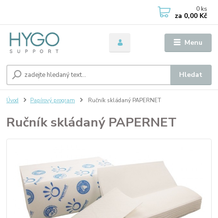
0
ks
za
0,00 Kč
Menu
Hledat
Úvod
Papírový program
Ručník skládaný PAPERNET
Ručník skládaný PAPERNET