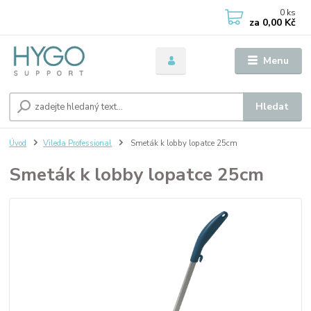
0
ks
za
0,00 Kč
Menu
Hledat
Úvod
Vileda Professional
Smeták k lobby lopatce 25cm
Smeták k lobby lopatce 25cm