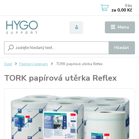
0
ks
za
0,00 Kč
Menu
Hledat
Úvod
Papírový program
TORK papírová utěrka Reflex
TORK papírová utěrka Reflex