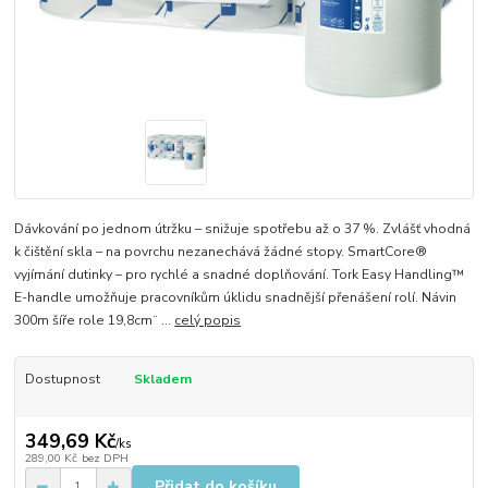
Dávkování po jednom útržku – snižuje spotřebu až o 37 %. Zvlášť vhodná
k čištění skla – na povrchu nezanechává žádné stopy. SmartCore®
vyjímání dutinky – pro rychlé a snadné doplňování. Tork Easy Handling™
E-handle umožňuje pracovníkům úklidu snadnější přenášení rolí. Návin
300m šíře role 19,8cm¨ ...
celý popis
Dostupnost
Skladem
349,69 Kč
/
ks
289,00 Kč
bez DPH
Přidat do košíku