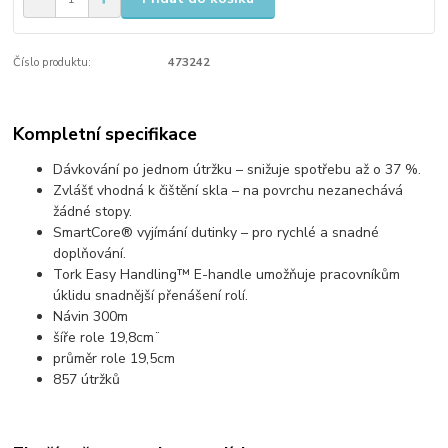
Číslo produktu:
473242
Kompletní specifikace
Dávkování po jednom útržku – snižuje spotřebu až o 37 %.
Zvlášť vhodná k čištění skla – na povrchu nezanechává
žádné stopy.
SmartCore® vyjímání dutinky – pro rychlé a snadné
doplňování.
Tork Easy Handling™ E-handle umožňuje pracovníkům
úklidu snadnější přenášení rolí.
Návin 300m
šíře role 19,8cm¨
průměr role 19,5cm
857 útržků