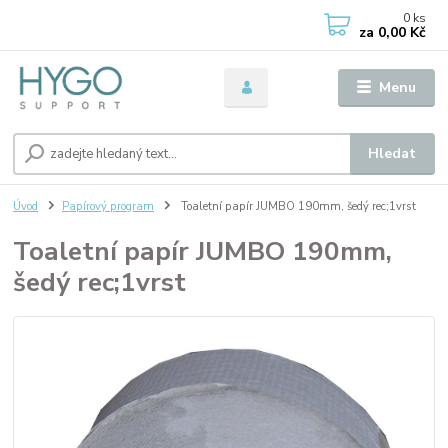
0
ks
za
0,00 Kč
Menu
Hledat
Úvod
Papírový program
Toaletní papír JUMBO 190mm, šedý rec;1vrst
Toaletní papír JUMBO 190mm,
šedý rec;1vrst