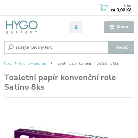
0
ks
za
0,00 Kč
Menu
Hledat
Úvod
Papírový program
Toaletní papír konvenční role Satino 8ks
Toaletní papír konvenční role
Satino 8ks