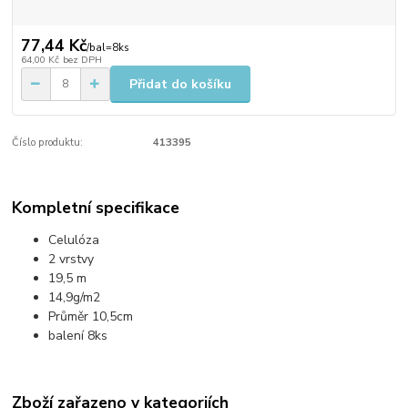
77,44 Kč
/
bal=8ks
64,00 Kč
bez DPH
Přidat do košíku
Číslo produktu:
413395
Kompletní specifikace
Celulóza
2 vrstvy
19,5 m
14,9g/m2
Průměr 10,5cm
balení 8ks
Zboží zařazeno v kategoriích