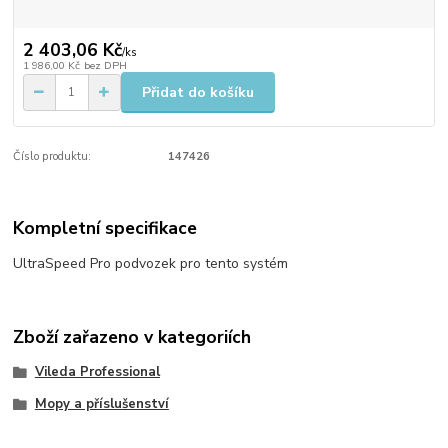
2 403,06 Kč
/
ks
1 986,00 Kč
bez DPH
Přidat do košíku
Číslo produktu:
147426
Kompletní specifikace
UltraSpeed Pro podvozek pro tento systém
Zboží zařazeno v kategoriích
Vileda Professional
Mopy a příslušenství