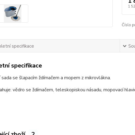
1 
1 5
Číslo p
etní specifikace
Sou
tní specifikace
 sada se šlapacím ždímačem a mopem z mikrovlákna.
huje: vědro se ždímačem, teleskopiskou násadu, mopovací hlavic
jící zboží
2