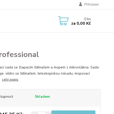
Přihlášení
0
ks
za
0,00 Kč
rofessional
cí sada se šlapacím ždímačem a mopem z mikrovlákna. Sada
je: vědro se ždímačem, teleskopiskou násadu, mopovací
ci
celý popis
tupnost
Skladem