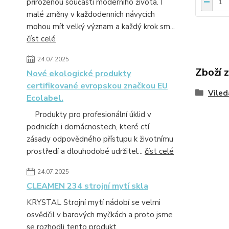
přirozenou součástí moderního života. I
malé změny v každodenních návycích
mohou mít velký význam a každý krok sm...
číst celé
24.07.2025
Zboží 
Nové ekologické produkty
certifikované evropskou značkou EU
Viled
Ecolabel.
Produkty pro profesionální úklid v
podnicích i domácnostech, které ctí
zásady odpovědného přístupu k životnímu
prostředí a dlouhodobé udržitel...
číst celé
24.07.2025
CLEAMEN 234 strojní mytí skla
KRYSTAL Strojní mytí nádobí se velmi
osvědčil v barových myčkách a proto jsme
se rozhodli tento produkt