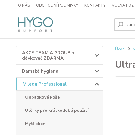
O NÁS
OBCHODNÍ PODMÍNKY
KONTAKTY
VOLNÁ POZI
Úvod
V
AKCE TEAM A GROUP +
dávkovač ZDARMA!
Ultr
Dámská hygiena
Vileda Professional
Odpadkové koše
Utěrky pro krátkodobé použití
Mytí oken