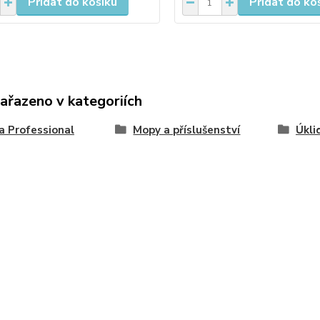
Přidat do košíku
Přidat do ko
zařazeno v kategoriích
a Professional
Mopy a příslušenství
Úkli