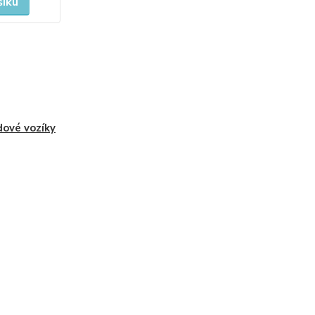
šíku
dové vozíky