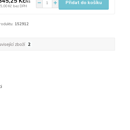
845,25 Kč
/
ks
Přidat do košíku
25,00 Kč
bez DPH
roduktu:
152912
visející zboží
2
i