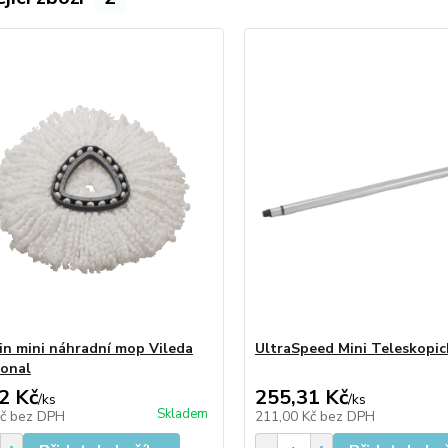
in mini náhradní mop Vileda
UltraSpeed Mini Teleskopi
ional
2 Kč
255,31 Kč
/
ks
/
ks
Skladem
Kč
bez DPH
211,00 Kč
bez DPH