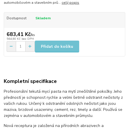
automobilovém a stavebním prů...
celý popis
Dostupnost
Skladem
683,41 Kč
/
ks
564,80 Kč
bez DPH
Přidat do košíku
Kompletní specifikace
​Profesionální tekutá mycí pasta na mytí znečištěné pokožky. Jeho
předností je schopnost rychle a velmi šetrně odstranit nečistoty z
vašich rukou. Určený k odstranění odolných nečistot jako jsou
maziva, brzdové usazeniny, cement, rez, tmely a další. Používá se
zejména v automobilovém a stavebním průmyslu.
Nová receptura je založená na přírodních abrazivech a