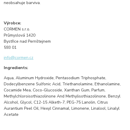
neobsahuje barviva.
Výrobce:​
CORMEN s.r.o.
Průmyslová 1420
Bystřice nad Pernštejnem
593 01
info@cormen.cz
Ingredients:
Aqua, Aluminum Hydroxide, Pentasodium Triphosphate,
Dodecylbenzene Sulfonic Acid, Triethanolamine, Ethanolamine,
Cocamide Mea, Coco-Glucoside, Xanthan Gum, Parfum,
Methylchloroisothiazolinone And Methylisothiazolinone, Benzyl
Alcohol, Glycol, C12-15 Alketh-7, PEG-75 Lanolin, Citrus
Aurantium Peel Oil, Hexyl Cinnamal, Limonene, Linalool, Linalyl
Acetate