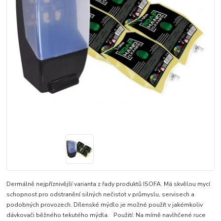
Dermálně nejpříznivější varianta z řady produktů ISOFA. Má skvělou mycí
schopnost pro odstranění silných nečistot v průmyslu, servisech a
podobných provozech. Dílenské mýdlo je možné použít v jakémkoliv
dávkovači běžného tekutého mýdla. Použití: Na mírně navlhčené ruce