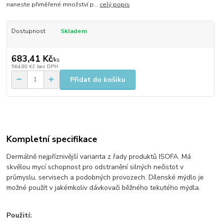
naneste přiměřené množství p...
celý popis
Dostupnost
Skladem
683,41 Kč
/
ks
564,80 Kč
bez DPH
Přidat do košíku
Kompletní specifikace
Dermálně nejpříznivější varianta z řady produktů ISOFA. Má
skvělou mycí schopnost pro odstranění silných nečistot v
průmyslu, servisech a podobných provozech. Dílenské mýdlo je
možné použít v jakémkoliv dávkovači běžného tekutého mýdla.
Použití: