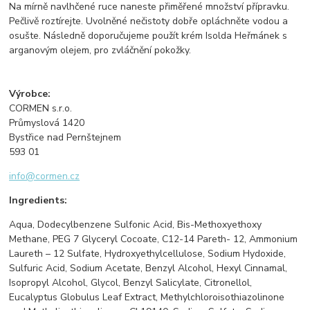
Na mírně navlhčené ruce naneste přiměřené množství přípravku.
Pečlivě roztírejte. Uvolněné nečistoty dobře opláchněte vodou a
osušte. Následně doporučujeme použít krém Isolda Heřmánek s
arganovým olejem, pro zvláčnění pokožky.​
Výrobce:​
CORMEN s.r.o.
Průmyslová 1420
Bystřice nad Pernštejnem
593 01
info@cormen.cz
Ingredients:
Aqua, Dodecylbenzene Sulfonic Acid, Bis-Methoxyethoxy
Methane, PEG 7 Glyceryl Cocoate, C12-14 Pareth- 12, Ammonium
Laureth – 12 Sulfate, Hydroxyethylcellulose, Sodium Hydoxide,
Sulfuric Acid, Sodium Acetate, Benzyl Alcohol, Hexyl Cinnamal,
Isopropyl Alcohol, Glycol, Benzyl Salicylate, Citronellol,
Eucalyptus Globulus Leaf Extract, Methylchloroisothiazolinone