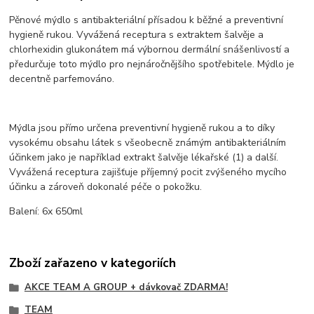
​Pěnové mýdlo s antibakteriální přísadou k běžné a preventivní
hygieně rukou. Vyvážená receptura s extraktem šalvěje a
chlorhexidin glukonátem má výbornou dermální snášenlivostí a
předurčuje toto mýdlo pro nejnáročnějšího spotřebitele. Mýdlo je
decentně parfemováno.
Mýdla jsou přímo určena preventivní hygieně rukou a to díky
vysokému obsahu látek s všeobecně známým antibakteriálním
účinkem jako je například extrakt šalvěje lékařské (1) a další.
Vyvážená receptura zajišťuje příjemný pocit zvýšeného mycího
účinku a zároveň dokonalé péče o pokožku.
Balení: 6x 650ml
Zboží zařazeno v kategoriích
AKCE TEAM A GROUP + dávkovač ZDARMA!
TEAM