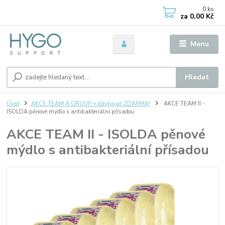
0
ks
za
0,00 Kč
Menu
Hledat
Úvod
AKCE TEAM A GROUP + dávkovač ZDARMA!
AKCE TEAM II -
ISOLDA pěnové mýdlo s antibakteriální přísadou
AKCE TEAM II - ISOLDA pěnové
mýdlo s antibakteriální přísadou