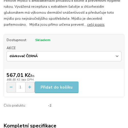
​Pěnové mýdlo s antibakteriální přísadou k běžné a preventivní hygieně
rukou. Vyvážená receptura s extraktem šalvěje a chlorhexidin
glukonátem má výbornou dermální snášenlivostí a předurčuje toto
mýdlo pro nejnáročnějšího spotřebitele. Mýdlo je decentně
parfemováno. Mýdla jsou přímo určena prevent...
celý popis
Dostupnost
Skladem
AKCE
567,01 Kč
/
ks
468,60 Kč
bez DPH
Přidat do košíku
Číslo produktu:
-2
Kompletní specifikace