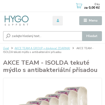
0
ks
za
0,00 Kč
Menu
Hledat
Úvod
AKCE TEAM A GROUP + dávkovač ZDARMA!
AKCE TEAM -
ISOLDA tekuté mýdlo s antibakteriální přísadou
AKCE TEAM - ISOLDA tekuté
mýdlo s antibakteriální přísadou