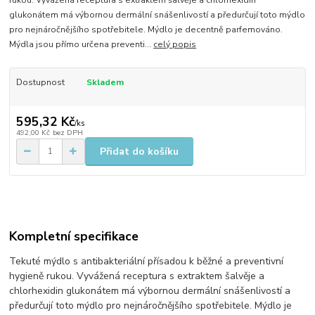
rukou. Vyvážená receptura s extraktem šalvěje a chlorhexidin
glukonátem má výbornou dermální snášenlivostí a předurčují toto mýdlo
pro nejnáročnějšího spotřebitele. Mýdlo je decentně parfemováno.
Mýdla jsou přímo určena preventi...
celý popis
Dostupnost
Skladem
595,32 Kč
/
ks
492,00 Kč
bez DPH
Přidat do košíku
Kompletní specifikace
Tekuté mýdlo s antibakteriální přísadou k běžné a preventivní
hygieně rukou. Vyvážená receptura s extraktem šalvěje a
chlorhexidin glukonátem má výbornou dermální snášenlivostí a
předurčují toto mýdlo pro nejnáročnějšího spotřebitele. Mýdlo je