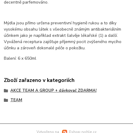
decentně parfemováno.
Mýdla jsou přímo určena preventivní hygieně rukou a to díky
vysokému obsahu látek s všeobecně známým antibakteriálním
účinkem jako je například extrakt šalvěje lékařské (1) a další.
Vyvážená receptura zajišťuje příjemný pocit zvýšeného mycího
účinku a zároveň dokonalé péče o pokožku.
Balení: 6 x 650ml
Zboží zařazeno v kategoriích
AKCE TEAM A GROUP + dávkovač ZDARMA!
TEAM
Vytvořeno na
Eshop-rychle.cz