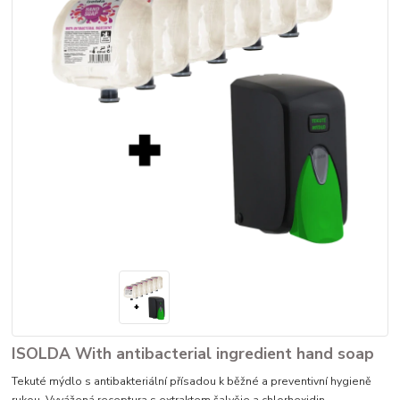
ISOLDA With antibacterial ingredient hand soap
Tekuté mýdlo s antibakteriální přísadou k běžné a preventivní hygieně