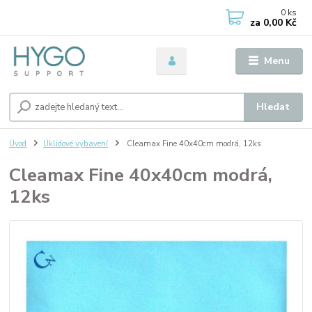
0
ks
za
0,00 Kč
Menu
Hledat
Úvod
Úklidové vybavení
Cleamax Fine 40x40cm modrá, 12ks
Cleamax Fine 40x40cm modrá,
12ks