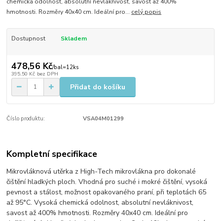
chemická odolnost, absolutní nevláknivost, savost až 400%
hmotnosti. Rozměry 40x40 cm. Ideální pro...
celý popis
Dostupnost
Skladem
478,56 Kč
/
bal=12ks
395,50 Kč
bez DPH
Přidat do košíku
Číslo produktu:
VSA04M01299
Kompletní specifikace
Mikrovláknová utěrka z High-Tech mikrovlákna pro dokonalé
čištění hladkých ploch. Vhodná pro suché i mokré čištění, vysoká
pevnost a stálost, možnost opakovaného praní, při teplotách 65
až 95°C. Vysoká chemická odolnost, absolutní nevláknivost,
savost až 400% hmotnosti. Rozměry 40x40 cm. Ideální pro