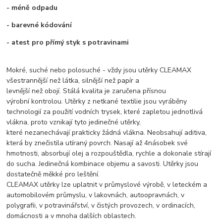
- méně odpadu
- barevné kódování
- atest pro přímý styk s potravinami
Mokré, suché nebo polosuché - vždy jsou utěrky CLEAMAX
všestrannější než látka, silnější než papír a
levnější než obojí. Stálá kvalita je zaručena přísnou
výrobní kontrolou. Utěrky z netkané textilie jsou vyráběny
technologií za použití vodních trysek, které zapletou jednotlivá
vlákna, proto vznikají tyto jedinečné utěrky,
které nezanechávají prakticky žádná vlákna. Neobsahují aditiva,
která by znečistila utíraný povrch. Nasají až 4násobek své
hmotnosti, absorbují olej a rozpouštědla, rychle a dokonale stírají
do sucha. Jedinečná kombinace objemu a savosti. Utěrky jsou
dostatečně měkké pro leštění.
CLEAMAX utěrky lze uplatnit v průmyslové výrobě, v leteckém
a
automobilovém průmyslu, v lakovnách, autoopravnách, v
polygrafii, v potravinářství, v čistých provozech, v ordinacích,
domácnosti a v mnoha dalších oblastech.​