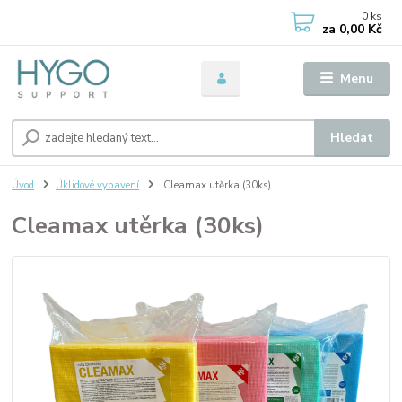
0
ks
za
0,00 Kč
Menu
Hledat
Úvod
Úklidové vybavení
Cleamax utěrka (30ks)
Cleamax utěrka (30ks)