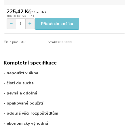
225,42 Kč
/
bal=30ks
186,30 Kč
bez DPH
Přidat do košíku
Číslo produktu:
VSA02C03099
Kompletní specifikace
- nepouští vlákna
- čistí do sucha
- pevná a odolná
- opakované použití
- odolná vůči rozpoštědlům
- ekonomicky výhodná