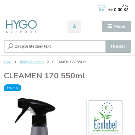
0
ks
za
0,00 Kč
Menu
Hledat
Úvod
Úklidová chemie
CLEAMEN 170 550ml
CLEAMEN 170 550ml
Novinka