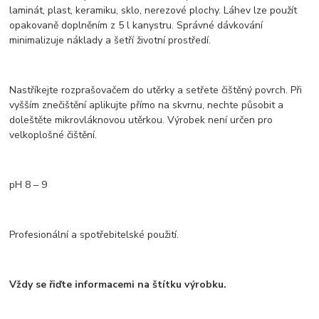
laminát, plast, keramiku, sklo, nerezové plochy. Láhev lze použít
opakovaně doplněním z 5 l kanystru. Správné dávkování
minimalizuje náklady a šetří životní prostředí.
Nastříkejte rozprašovačem do utěrky a setřete čištěný povrch. Při
vyšším znečištění aplikujte přímo na skvrnu, nechte působit a
doleštěte mikrovláknovou utěrkou. Výrobek není určen pro
velkoplošné čištění.
pH 8 – 9
Profesionální a spotřebitelské použití.
Vždy se řiďte informacemi na štítku výrobku.