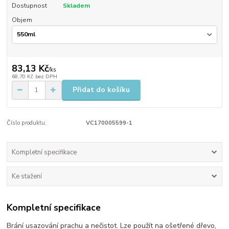
Dostupnost
Skladem
Objem
83,13 Kč
/
ks
68,70 Kč
bez DPH
Přidat do košíku
Číslo produktu:
VC170005599-1
Kompletní specifikace
Ke stažení
Kompletní specifikace
Brání usazování prachu a nečistot. Lze použít na ošetřené dřevo,