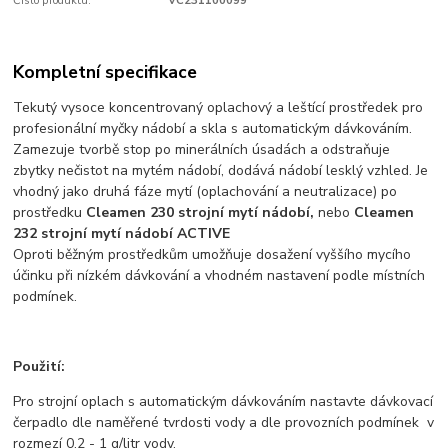
Číslo produktu:
VC231100099
Kompletní specifikace
Tekutý vysoce koncentrovaný oplachový a leštící prostředek pro
profesionální myčky nádobí a skla s automatickým dávkováním.
Zamezuje tvorbě stop po minerálních úsadách a odstraňuje
zbytky nečistot na mytém nádobí, dodává nádobí lesklý vzhled. Je
vhodný jako druhá fáze mytí (oplachování a neutralizace) po
prostředku
Cleamen 230 strojní mytí nádobí,
nebo
Cleamen
232 strojní mytí nádobí ACTIVE
Oproti běžným prostředkům umožňuje dosažení vyššího mycího
účinku při nízkém dávkování a vhodném nastavení podle místních
podmínek.
Použití:
Pro strojní oplach s automatickým dávkováním nastavte dávkovací
čerpadlo dle naměřené tvrdosti vody a dle provozních podmínek v
rozmezí 0,2 - 1 g/litr vody.