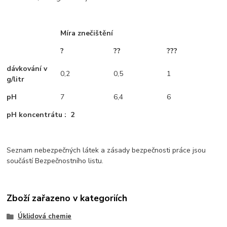
Míra znečištění
?
??
???
dávkování v
0,2
0,5
1
g/litr
pH
7
6,4
6
pH koncentrátu : 2
Seznam nebezpečných látek a zásady bezpečnosti práce jsou
součástí Bezpečnostního listu.
Zboží zařazeno v kategoriích
Úklidová chemie