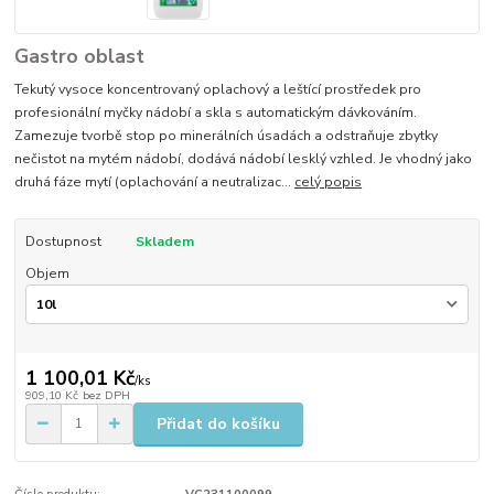
Gastro oblast
Tekutý vysoce koncentrovaný oplachový a leštící prostředek pro
profesionální myčky nádobí a skla s automatickým dávkováním.
Zamezuje tvorbě stop po minerálních úsadách a odstraňuje zbytky
nečistot na mytém nádobí, dodává nádobí lesklý vzhled. Je vhodný jako
druhá fáze mytí (oplachování a neutralizac...
celý popis
Dostupnost
Skladem
Objem
1 100,01 Kč
/
ks
909,10 Kč
bez DPH
Přidat do košíku