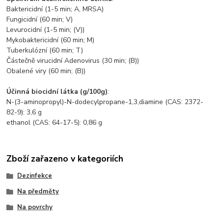
Baktericidní (1-5 min; A, MRSA)
Fungicidní (60 min; V)
Levurocidní (1-5 min; (V))
Mykobaktericidní (60 min; M)
Tuberkulózní (60 min; T)
Částečně virucidní Adenovirus (30 min; (B))
Obalené viry (60 min; (B))
Účinná biocidní látka (g/100g)
:
N-(3-aminopropyl)-N-dodecylpropane-1,3,diamine (CAS: 2372-
82-9): 3,6 g
ethanol (CAS: 64-17-5): 0,86 g
Zboží zařazeno v kategoriích
Dezinfekce
Na předměty
Na povrchy