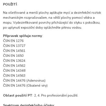
POUŽITÍ
:
Na ošetřované a menší plochy aplikujte mycí a dezinfekční roztok
mechanickým rozprašovačem, na větší plochy pomocí vědra a
mopu. Vydezinfikované povrchy přicházející do styku s pokožkou,
po uplynutí expoziční doby opláchněte pitnou vodou.
Přípravek splňuje normy
:
ČSN EN 1276
ČSN EN 13727
ČSN EN 14561
ČSN EN 1650
ČSN EN 13624
ČSN EN 14562
ČSN EN 14348
ČSN EN 14563
ČSN EN 14476 (Adenovirus)
ČSN EN 14476 (Obalené viry)
Oblast použití PT
: 2, 4. Pro profesionální použití.
Spektrum dezinfekčního účinku
: