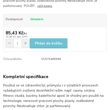
pracovní plochy, plasty, voděodolné povrchy. Neobsahuje chlor, je
parfemovaný. POUŽIT...
celý popis
Dostupnost
Skladem
85,43 Kč
/
ks
70,60 Kč
bez DPH
Přidat do košíku
Číslo produktu:
VC571A05599
Kompletní specifikace
​Používá se ve zdravotnictví, průmyslu i v ostatních provozech
vyžadujících zvýšený dezinfekční režim, např. sauny, solária,
fitness studia, bazény, kadeřnictví apod. Je vhodný pro použití na
technologie, nerezové pracovní plochy, plasty, voděodolné
povrchy. Neobsahuje chlor, je parfemovaný.