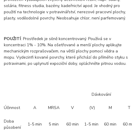
solária, fitness studia, bazény, kadeřnictví apod. Je vhodný pro
použití na technologie v potravinářství, nerezové pracovní plochy,
plasty, voděodolné povrchy. Neobsahuje chlor, není parfemovaný.
POUŽITÍ
: Prostředek je silně koncentrovaný. Používá se v
koncentraci 1% - 10%. Na ošetřované a menší plochy aplikujte
mechanickým rozprašovačem, na větší plochy pomocí vědra a
mopu. Vydezinfi kované povrchy, které přichází do přímého styku s
potravinami, po uplynutí expoziční doby, opláchněte pitnou vodou.
​
Dávkování
Účinnost
A
MRSA
V
(V)
M
T
Doba
1-5 min
5 min
60 min
1-5 min
60 min
60 m
působení