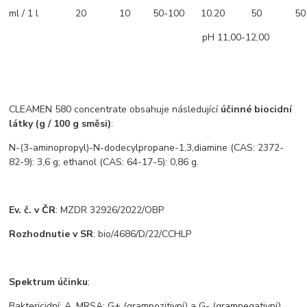
ml / 1 l
20
10
50-100
10.20
50
50
pH 11,00-12,00​
​
CLEAMEN 580 concentrate obsahuje následující
účinné biocidní
látky (g / 100 g směsi)
:
N-(3-aminopropyl)-N-dodecylpropane-1,3,diamine (CAS: 2372-
82-9): 3,6 g; ethanol (CAS: 64-17-5): 0,86 g.
Ev. č. v ČR
: MZDR 32926/2022/OBP
Rozhodnutie v SR
: bio/4686/D/22/CCHLP
Spektrum účinku
:
Baktericidní: A, MRSA: G+ (grampozitivní) a G- (gramnegativní)