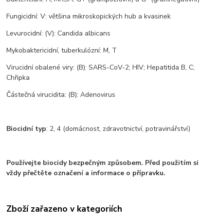
Fungicidní: V: většina mikroskopických hub a kvasinek
Levurocidní: (V): Candida albicans
Mykobaktericidní, tuberkulózní: M, T
Virucidní obalené viry: (B): SARS-CoV-2; HIV; Hepatitida B, C;
Chřipka
Částečná virucidita: (B): Adenovirus
Biocidní typ
: 2, 4 (domácnost, zdravotnictví, potravinářství)
Používejte biocidy bezpečným
způsobem. Před použitím
si
vždy přečtěte označení
a informace o přípravku.
Zboží zařazeno v kategoriích