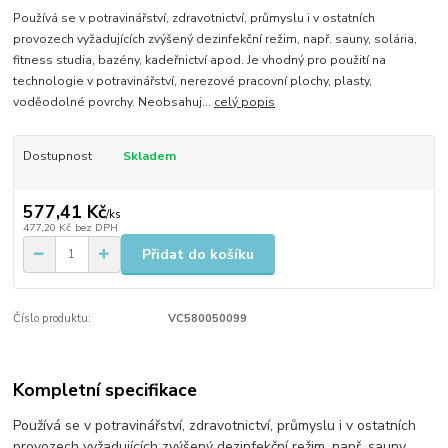
​Používá se v potravinářství, zdravotnictví, průmyslu i v ostatních
provozech vyžadujících zvýšený dezinfekční režim, např. sauny, solária,
fitness studia, bazény, kadeřnictví apod. Je vhodný pro použití na
technologie v potravinářství, nerezové pracovní plochy, plasty,
voděodolné povrchy. Neobsahuj...
celý popis
Dostupnost
Skladem
577,41 Kč
/
ks
477,20 Kč
bez DPH
Přidat do košíku
Číslo produktu:
VC580050099
Kompletní specifikace
​Používá se v potravinářství, zdravotnictví, průmyslu i v ostatních
provozech vyžadujících zvýšený dezinfekční režim, např. sauny,