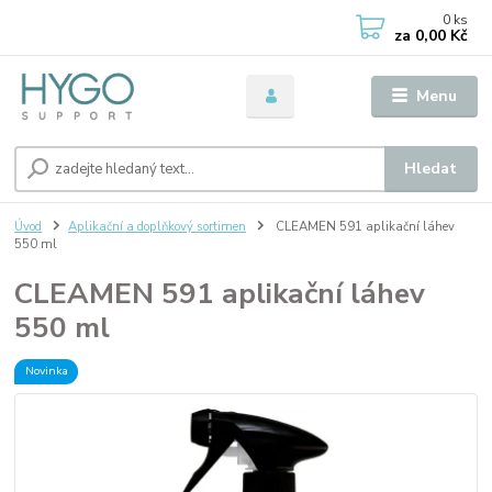
0
ks
za
0,00 Kč
Menu
Hledat
Úvod
Aplikační a doplňkový sortimen
CLEAMEN 591 aplikační láhev
550 ml
CLEAMEN 591 aplikační láhev
550 ml
Novinka