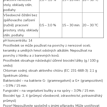
stoly, obklady stěn,
podlahy
Všeobecné čištění bez
zpěňovacího zařízení
(ručně): pracovní
0,5 – 3,0 %
15 – 30 min.
20 – 30 ?C
prostory, stoly, obklady
stěn, podlahy
pH koncentrátu: 14
Prostředek se může používat na povrchy z nerezové oceli,
keramiky a umělých hmot odolných alkáliím. Nepoužívat na
povrchy z hliníku a z barevných kovů.
Prostředek obsahuje následující účinné biocidní látky (g / 100 g
směsi):
Chlornan sodný, obsah aktivního chlóru (EC: 231-668-3): 2,1 g
Spektrum účinku:
Baktericidní – na bakterie G- (gramnegativní) a G+ (grampozitivní)
– 0,5% / 15 min.
Fungicidní – na vegetativní buňky a na spóry – 3,0% / 15 min.
Biocidní typ: 2, 4 (průmysl všeobecně, zdravotnictví, potravinářský
průmysl)
Pozor! Nepoužívejte společně s jinými přípravky. Může uvolňovat