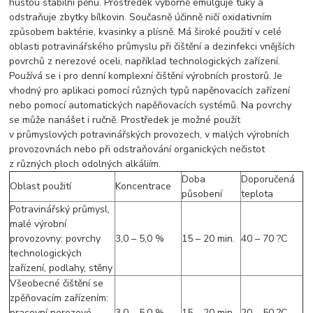
hustou stabilní pěnu. Prostředek výborně emulguje tuky a
odstraňuje zbytky bílkovin. Současně účinně ničí oxidativním
způsobem baktérie, kvasinky a plísně. Má široké použití v celé
oblasti potravinářského průmyslu při čištění a dezinfekci vnějších
povrchů z nerezové oceli, například technologických zařízení.
Používá se i pro denní komplexní čištění výrobních prostorů. Je
vhodný pro aplikaci pomocí různých typů napěnovacích zařízení
nebo pomocí automatických napěňovacích systémů. Na povrchy
se může nanášet i ručně. Prostředek je možné použít
v průmyslových potravinářských provozech, v malých výrobních
provozovnách nebo při odstraňování organických nečistot
z různých ploch odolných alkáliím.
Doba
Doporučená
Oblast použití
Koncentrace
působení
teplota
Potravinářský průmysl,
malé výrobní
provozovny: povrchy
3,0 – 5,0 %
15 – 20 min.
40 – 70 ?C
technologických
zařízení, podlahy, stěny
Všeobecné čištění se
zpěňovacím zařízením:
pracovní nerezové
3,0 – 5,0 %
15 – 20 min.
20 – 50 ?C