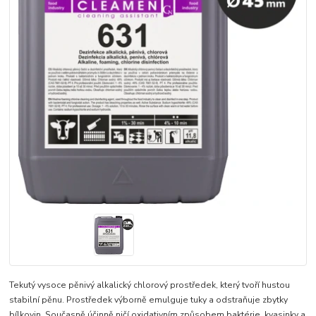
Tekutý vysoce pěnivý alkalický chlorový prostředek, který tvoří hustou
stabilní pěnu. Prostředek výborně emulguje tuky a odstraňuje zbytky
bílkovin. Současně účinně ničí oxidativním způsobem baktérie, kvasinky a