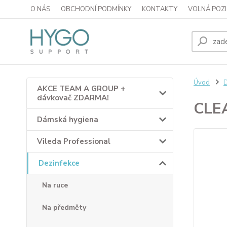
O NÁS
OBCHODNÍ PODMÍNKY
KONTAKTY
VOLNÁ POZI
Úvod
D
AKCE TEAM A GROUP +
dávkovač ZDARMA!
CLE
Dámská hygiena
Vileda Professional
Dezinfekce
Na ruce
Na předměty