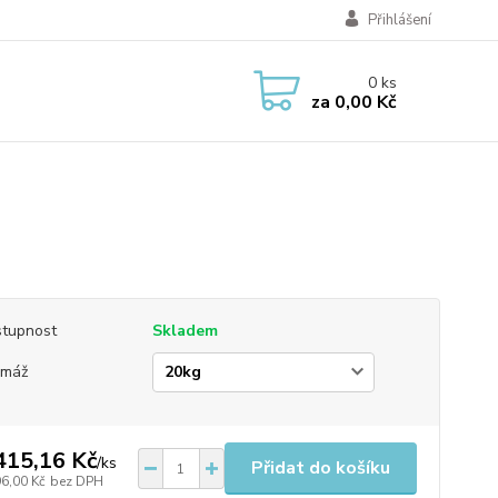
Přihlášení
0
ks
za
0,00 Kč
tupnost
Skladem
amáž
415,16 Kč
/
ks
Přidat do košíku
96,00 Kč
bez DPH