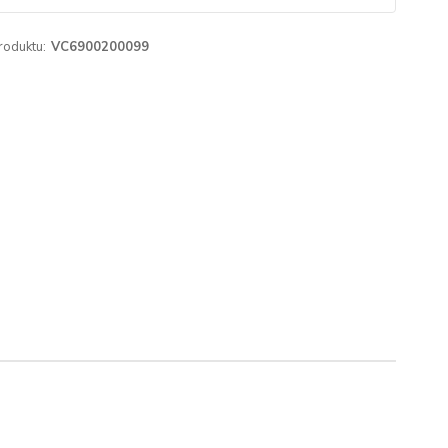
roduktu:
VC6900200099