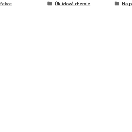
fekce
Úklidová chemie
Na p