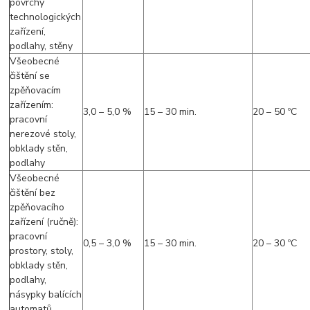
povrchy
technologických
zařízení,
podlahy, stěny
Všeobecné
čištění se
zpěňovacím
zařízením:
3,0 – 5,0 %
15 – 30 min.
20 – 50 ºC
pracovní
nerezové stoly,
obklady stěn,
podlahy
Všeobecné
čištění bez
zpěňovacího
zařízení (ručně):
pracovní
0,5 – 3,0 %
15 – 30 min.
20 – 30 ºC
prostory, stoly,
obklady stěn,
podlahy,
násypky balících
automatů