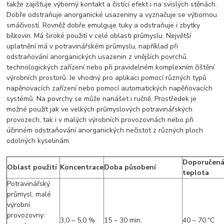
takže zajišťuje výborný kontakt a čistící efekt i na svislých stěnách.
Dobře odstraňuje anorganické usazeniny a vyznačuje se výbornou
smáčivostí. Rovněž dobře emulguje tuky a odstraňuje i zbytky
bílkovin. Má široké použití v celé oblasti průmyslu. Největší
uplatnění má v potravinářském průmyslu, například při
odstraňování anorganických usazenin z vnějších povrchů
technologických zařízení nebo při pravidelném komplexním čištění
výrobních prostorů. Je vhodný pro aplikaci pomocí různých typů
napěnovacích zařízení nebo pomocí automatických napěňovacích
systémů. Na povrchy se může nanášet i ručně. Prostředek je
možné použít jak ve velkých průmyslových potravinářských
provozech, tak i v malých výrobních provozovnách nebo při
účinném odstraňování anorganických nečistot z různých ploch
odolných kyselinám.
Doporučen
Oblast použití
Koncentrace
Doba působení
teplota
Potravinářský
průmysl, malé
výrobní
provozovny:
3,0 – 5,0 %
15 – 30 min.
40 – 70 ºC