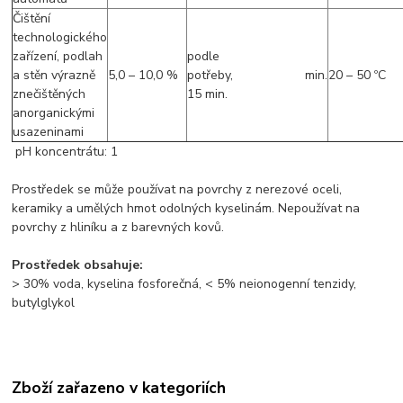
Čištění
technologického
zařízení, podlah
podle
a stěn výrazně
5,0 – 10,0 %
potřeby, min.
20 – 50 ºC
znečištěných
15 min.
anorganickými
usazeninami
pH koncentrátu: 1
Prostředek se může používat na povrchy z nerezové oceli,
keramiky a umělých hmot odolných kyselinám. Nepoužívat na
povrchy z hliníku a z barevných kovů.
Prostředek obsahuje:
> 30% voda, kyselina fosforečná, < 5% neionogenní tenzidy,
butylglykol
Zboží zařazeno v kategoriích