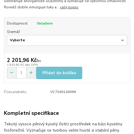
odstraňuje anorganické usazeniny a vyznačuje se výbornou smáčivostí.
Rovněž dobře emulguje tuky a...
celý popis
Dostupnost
Skladem
Gramáž
2 201,96 Kč
/
ks
1 819,80 Kč
bez DPH
Přidat do košíku
Číslo produktu:
VC7100120099
Kompletní specifikace
Tekutý vysoce pěnivý kyselý čistící prostředek na bázi kyseliny
fosforečné. Vyznačuje se tvorbou velmi husté a stabilní pěny,