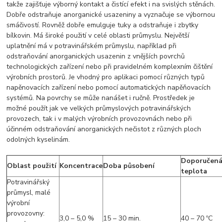
takže zajišťuje výborný kontakt a čistící efekt i na svislých stěnách.
Dobře odstraňuje anorganické usazeniny a vyznačuje se výbornou
smáčivostí. Rovněž dobře emulguje tuky a odstraňuje i zbytky
bílkovin. Má široké použití v celé oblasti průmyslu. Největší
uplatnění má v potravinářském průmyslu, například při
odstraňování anorganických usazenin z vnějších povrchů
technologických zařízení nebo při pravidelném komplexním čištění
výrobních prostorů. Je vhodný pro aplikaci pomocí různých typů
napěnovacích zařízení nebo pomocí automatických napěňovacích
systémů. Na povrchy se může nanášet i ručně. Prostředek je
možné použít jak ve velkých průmyslových potravinářských
provozech, tak i v malých výrobních provozovnách nebo při
účinném odstraňování anorganických nečistot z různých ploch
odolných kyselinám.
Doporučen
Oblast použití
Koncentrace
Doba působení
teplota
Potravinářský
průmysl, malé
výrobní
provozovny:
3,0 – 5,0 %
15 – 30 min.
40 – 70 ºC