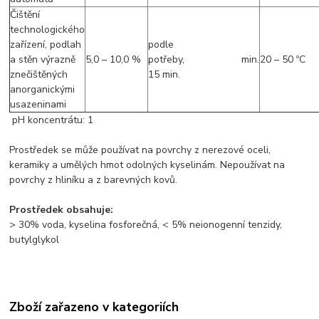
Čištění
technologického
zařízení, podlah
podle
a stěn výrazně
5,0 – 10,0 %
potřeby, min.
20 – 50 ºC
znečištěných
15 min.
anorganickými
usazeninami
pH koncentrátu: 1
Prostředek se může používat na povrchy z nerezové oceli,
keramiky a umělých hmot odolných kyselinám. Nepoužívat na
povrchy z hliníku a z barevných kovů.
Prostředek obsahuje:
> 30% voda, kyselina fosforečná, < 5% neionogenní tenzidy,
butylglykol
Zboží zařazeno v kategoriích