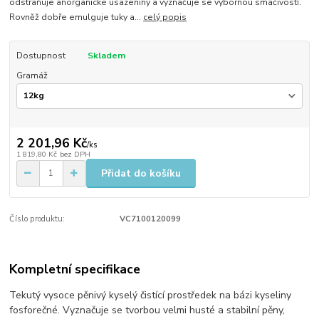
odstraňuje anorganické usazeniny a vyznačuje se výbornou smáčivostí.
Rovněž dobře emulguje tuky a...
celý popis
Dostupnost
Skladem
Gramáž
2 201,96 Kč
/
ks
1 819,80 Kč
bez DPH
Přidat do košíku
Číslo produktu:
VC7100120099
Kompletní specifikace
Tekutý vysoce pěnivý kyselý čistící prostředek na bázi kyseliny
fosforečné. Vyznačuje se tvorbou velmi husté a stabilní pěny,