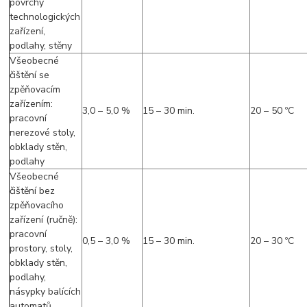
povrchy
technologických
zařízení,
podlahy, stěny
Všeobecné
čištění se
zpěňovacím
zařízením:
3,0 – 5,0 %
15 – 30 min.
20 – 50 ºC
pracovní
nerezové stoly,
obklady stěn,
podlahy
Všeobecné
čištění bez
zpěňovacího
zařízení (ručně):
pracovní
0,5 – 3,0 %
15 – 30 min.
20 – 30 ºC
prostory, stoly,
obklady stěn,
podlahy,
násypky balících
automatů