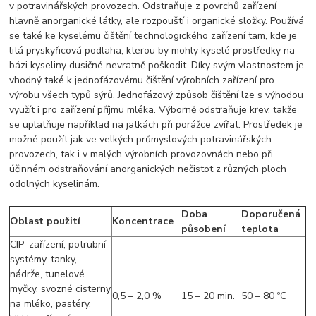
v potravinářských provozech. Odstraňuje z povrchů zařízení
hlavně anorganické látky, ale rozpouští i organické složky. Používá
se také ke kyselému čištění technologického zařízení tam, kde je
litá pryskyřicová podlaha, kterou by mohly kyselé prostředky na
bázi kyseliny dusičné nevratně poškodit. Díky svým vlastnostem je
vhodný také k jednofázovému čištění výrobních zařízení pro
výrobu všech typů sýrů. Jednofázový způsob čištění lze s výhodou
využít i pro zařízení příjmu mléka. Výborně odstraňuje krev, takže
se uplatňuje například na jatkách při porážce zvířat. Prostředek je
možné použít jak ve velkých průmyslových potravinářských
provozech, tak i v malých výrobních provozovnách nebo při
účinném odstraňování anorganických nečistot z různých ploch
odolných kyselinám.
Doba
Doporučená
Oblast použití
Koncentrace
působení
teplota
CIP–zařízení, potrubní
systémy, tanky,
nádrže, tunelové
myčky, svozné cisterny
0,5 – 2,0 %
15 – 20 min.
50 – 80 ºC
na mléko, pastéry,