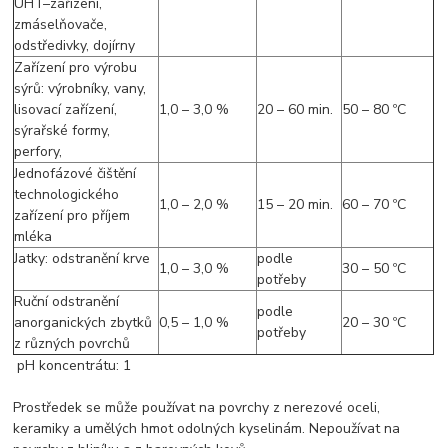
UHT–zařízení,
zmáselňovače,
odstředivky, dojírny
Zařízení pro výrobu
sýrů: výrobníky, vany,
lisovací zařízení,
1,0 – 3,0 %
20 – 60 min.
50 – 80 ºC
sýrařské formy,
perfory,
Jednofázové čištění
technologického
1,0 – 2,0 %
15 – 20 min.
60 – 70 ºC
zařízení pro příjem
mléka
Jatky: odstranění krve
podle
1,0 – 3,0 %
30 – 50 ºC
potřeby
Ruční odstranění
podle
anorganických zbytků
0,5 – 1,0 %
20 – 30 ºC
potřeby
z různých povrchů
pH koncentrátu: 1
Prostředek se může používat na povrchy z nerezové oceli,
keramiky a umělých hmot odolných kyselinám. Nepoužívat na