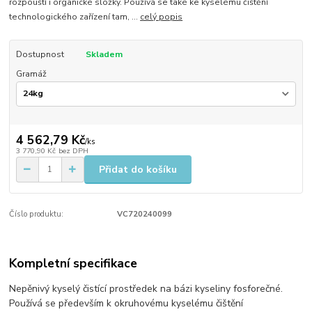
rozpouští i organické složky. Používá se také ke kyselému čištění
technologického zařízení tam, ...
celý popis
Dostupnost
Skladem
Gramáž
4 562,79 Kč
/
ks
3 770,90 Kč
bez DPH
Přidat do košíku
Číslo produktu:
VC720240099
Kompletní specifikace
Nepěnivý kyselý čistící prostředek na bázi kyseliny fosforečné.
Používá se především k okruhovému kyselému čištění