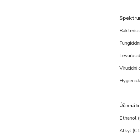
Spektru
Bakterici
Fungicidn
Levurocidn
Virucidní 
Hygienick
Ú
činná b
Ethanol 
Alkyl (C