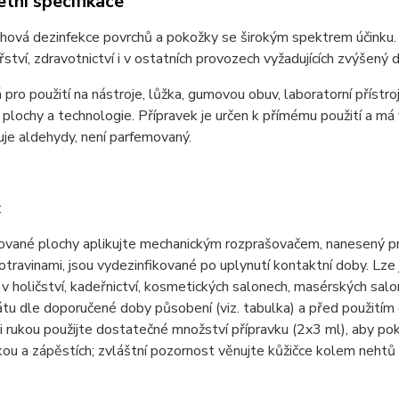
tní specifikace
ová dezinfekce povrchů a pokožky se širokým spektrem účinku. P
řství, zdravotnictví i v ostatních provozech vyžadujících zvýšený d
á pro použití na nástroje, lůžka, gumovou obuv, laboratorní přístroj
plochy a technologie. Přípravek je určen k přímému použití a má v
je aldehydy, není parfemovaný.
:
vané plochy aplikujte mechanickým rozprašovačem, nanesený pro
otravinami, jsou vydezinfikované po uplynutí kontaktní doby. Lze j
 holičství, kadeřnictví, kosmetických salonech, masérských sal
tu dle doporučené doby působení (viz. tabulka) a před použití
i rukou použijte dostatečné množství přípravku (2x3 ml), aby po
kou a zápěstích; zvláštní pozornost věnujte kůžičce kolem nehtů