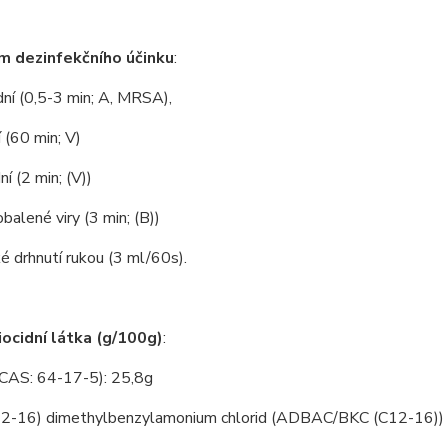
m dezinfekčního účinku
:
dní (0,5-3 min; A, MRSA),
í (60 min; V)
í (2 min; (V))
obalené viry (3 min; (B))
é drhnutí rukou (3 ml/60s).
iocidní látka (g/100g)
:
(CAS: 64-17-5): 25,8g
12-16) dimethylbenzylamonium chlorid (ADBAC/BKC (C12-16))