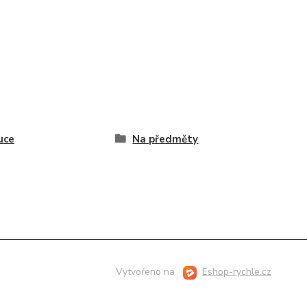
uce
Na předměty
Vytvořeno na
Eshop-rychle.cz