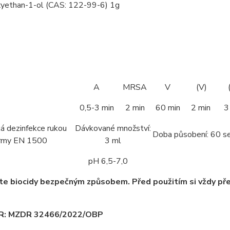
yethan-1-ol (CAS: 122-99-6) 1g
A
MRSA
V
(V)
0,5-3 min
2 min
60 min
2 min
3
á dezinfekce rukou
Dávkované množství:
Doba působení: 60 s
ormy EN 1500
3 ml
pH 6,5-7,0
te biocidy bezpečným způsobem. Před použitím si vždy pře
v ČR: MZDR 32466/2022/OBP