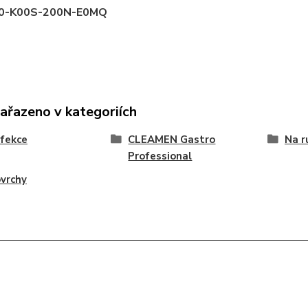
J0-K00S-200N-E0MQ
zařazeno v kategoriích
fekce
CLEAMEN Gastro
Na r
Professional
vrchy