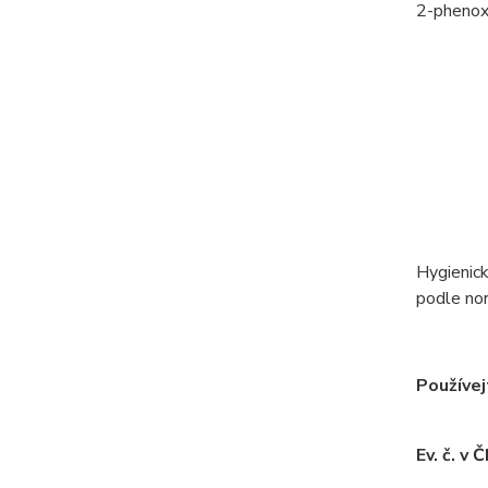
2-phenox
Hygienick
podle n
Používej
Ev. č. 