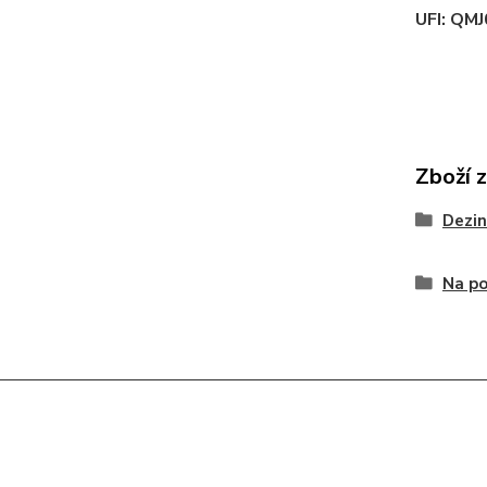
UFI: QM
Zboží 
Dezin
Na po