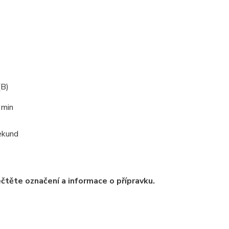
(B)
 min
ekund
čtěte označení a informace o přípravku.