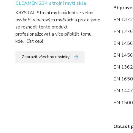
CLEAMEN 234 strojní mytí skla
Příprave
KRYSTAL Strojní mytí nádobí se velmi
EN 1372
osvědčil v barových myčkách a proto jsme
se rozhodli tento produkt
EN 1276
profesionalizovat a více přiblížit tomu,
kde...
číst celé
EN 145
EN 145
Zobrazit všechny novinky
EN 136
EN 1650
EN 14476
EN 1500
Oblast p