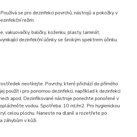
oužívá se pro dezinfekci povrchů, nástrojů a pokožky v
ezinfekční režim.
e, vakuovačky, baličky, koženku, plasty, laminát,
ynikající dezinfekční účinky se širokým spektrem účinku.
středek neotírejte. Povrchy, které přichází do přímého
ej použít i pro ponornou dezinfekci, například k dezinfekci
onech apod. Dezinfikované nástroje ponechte ponořené v
m opláchněte vodou. Spotřeba: 10 ml/m2. Pro hygienickou
kryl celou plochu. Naneste na dlaně a rozetřete po
 a záhybům v kůži.