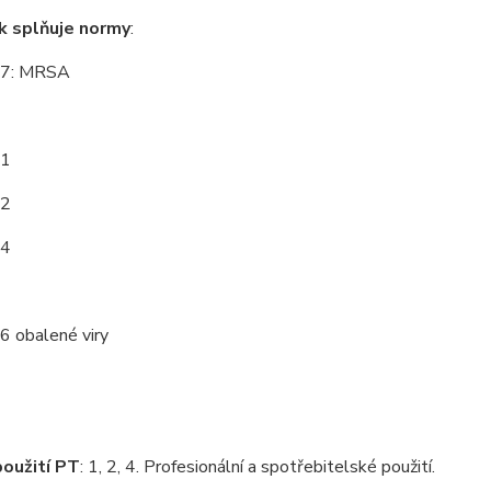
k splňuje normy
:
7: MRSA
61
62
24
 obalené viry
oužití PT
: 1, 2, 4. Profesionální a spotřebitelské použití.