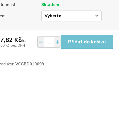
tupnost
Skladem
jem
7,82 Kč
/
ks
Přidat do košíku
,60 Kč
bez DPH
roduktu:
VCGBD010099