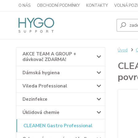
O NÁS
OBCHODNÍ PODMÍNKY
KONTAKTY
VOLNÁ POZI
Úvod
C
AKCE TEAM A GROUP +
dávkovač ZDARMA!
CLEA
Dámská hygiena
povr
Vileda Professional
Dezinfekce
Úklidová chemie
CLEAMEN Gastro Professional