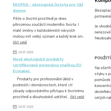
Komple
EKOFKA - ekologická čistota pro Váš
Bezoplach
domov
potraviná
Péče o životní prostředí je dnes
přirozenou součástí moderního života. I
​Je vhodn
malé změny v každodenních návycích
nerezové 
mohou mít velký význam a každý krok sm...
Neobsahu
číst celé
24.07.2025
POUŽITÍ
Nové ekologické produkty
certifikované evropskou značkou EU
Na ošetřo
Ecolabel.
styku s p
Produkty pro profesionální úklid v
pomůcek v
podnicích i domácnostech, které ctí
koncentrá
zásady odpovědného přístupu k životnímu
dezinfekc
prostředí a dlouhodobé udržitel...
číst celé
celých ru
24.07.2025