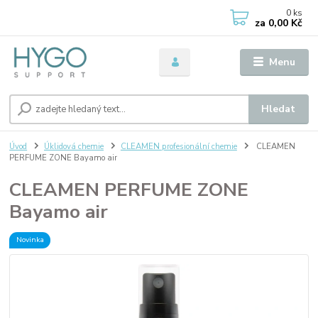
0
ks
za
0,00 Kč
Menu
Hledat
Úvod
Úklidová chemie
CLEAMEN profesionální chemie
CLEAMEN
PERFUME ZONE Bayamo air
CLEAMEN PERFUME ZONE
Bayamo air
Novinka