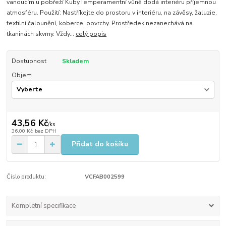
vanoucím u pobřeží Kuby. ​Temperamentní vůně dodá interiéru příjemnou
atmosféru. Použití: Nastříkejte do prostoru v interiéru, na závěsy, žaluzie,
textilní čalounění, koberce, povrchy. Prostředek nezanechává na
tkaninách skvrny. Vždy...
celý popis
Dostupnost
Skladem
Objem
43,56 Kč
/
ks
36,00 Kč
bez DPH
Přidat do košíku
Číslo produktu:
VCFAB002599
Kompletní specifikace