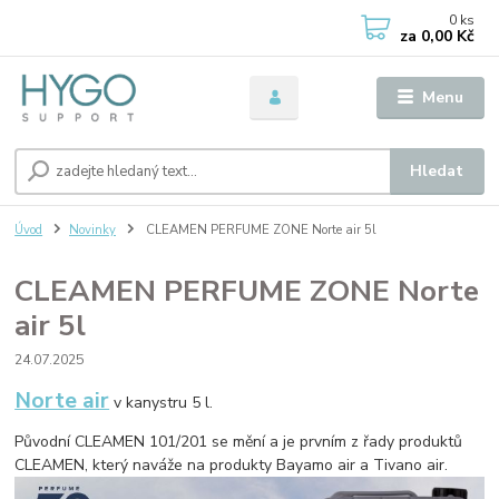
0
ks
za
0,00 Kč
Menu
Hledat
Úvod
Novinky
CLEAMEN PERFUME ZONE Norte air 5l
CLEAMEN PERFUME ZONE Norte
air 5l
24.07.2025
Norte air
v kanystru 5 l.
Původní CLEAMEN 101/201 se mění a je prvním z řady produktů
CLEAMEN, který naváže na produkty Bayamo air a Tivano air.