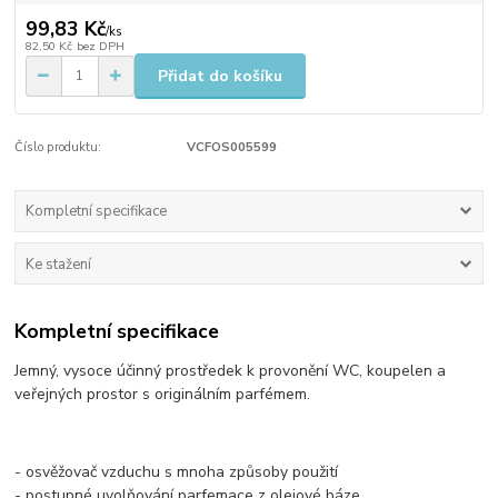
99,83 Kč
/
ks
82,50 Kč
bez DPH
Přidat do košíku
Číslo produktu:
VCFOS005599
Kompletní specifikace
Ke stažení
Kompletní specifikace
​Jemný, vysoce účinný prostředek k provonění WC, koupelen a
veřejných prostor s originálním parfémem.
- osvěžovač vzduchu s mnoha způsoby použití
- postupné uvolňování parfemace z olejové báze