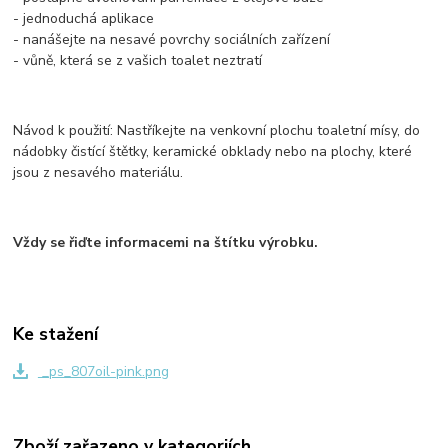
- jednoduchá aplikace
- nanášejte na nesavé povrchy sociálních zařízení
- vůně, která se z vašich toalet neztratí
Návod k použití: Nastříkejte na venkovní plochu toaletní mísy, do
nádobky čistící štětky, keramické obklady nebo na plochy, které
jsou z nesavého materiálu.​
Vždy se řiďte informacemi na štítku výrobku.
Ke stažení
_ps_807oil-pink.png
Zboží zařazeno v kategoriích