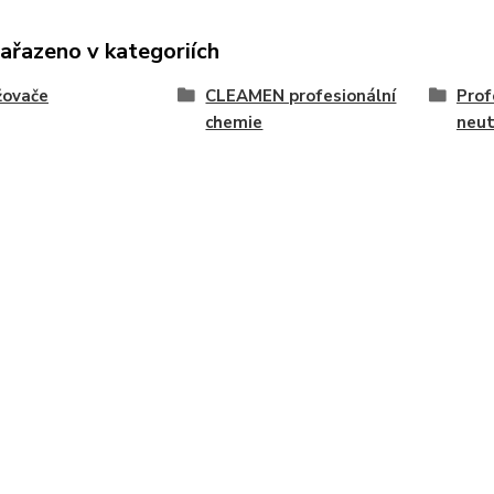
zařazeno v kategoriích
žovače
CLEAMEN profesionální
Prof
chemie
neut