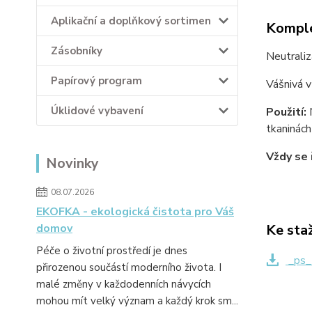
Aplikační a doplňkový sortimen
Komple
Zásobníky
Neutraliz
Papírový program
​Vášnivá 
Úklidové vybavení
Použití:
tkaninách
Vždy se 
Novinky
08.07.2026
EKOFKA - ekologická čistota pro Váš
Ke sta
domov
Péče o životní prostředí je dnes
_ps_
přirozenou součástí moderního života. I
malé změny v každodenních návycích
mohou mít velký význam a každý krok sm...