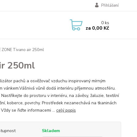
Přihlášení
0
ks
za
0,00 Kč
ZONE Tivano air 250ml
r 250ml
lizátor pachů a osvěžovač vzduchu inspirovaný mírným
ým vánkem. ​Vášnivá vůně dodá interiéru příjemnou atmosféru.
: Nastříkejte do prostoru v interiéru, na závěsy, žaluzie, textilní
ění, koberce, povrchy. Prostředek nezanechává na tkaninách
 Vždy se řiďte informacemi ...
celý popis
tupnost
Skladem