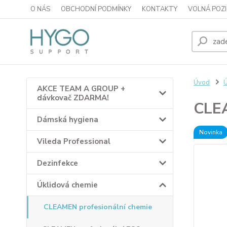
O NÁS
OBCHODNÍ PODMÍNKY
KONTAKTY
VOLNÁ POZI
Úvod
Ú
AKCE TEAM A GROUP +
dávkovač ZDARMA!
CLE
Dámská hygiena
Novinka
Vileda Professional
Dezinfekce
Úklidová chemie
CLEAMEN profesionální chemie