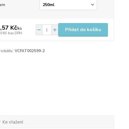
jem
,57 Kč
/
ks
Přidat do košíku
50 Kč
bez DPH
roduktu:
VCFAT002599-2
Ke stažení