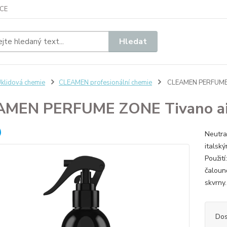
CE
Hledat
klidová chemie
CLEAMEN profesionální chemie
CLEAMEN PERFUME 
AMEN PERFUME ZONE Tivano ai
Neutra
italsk
Použití
čaloun
skvrny.
Dos