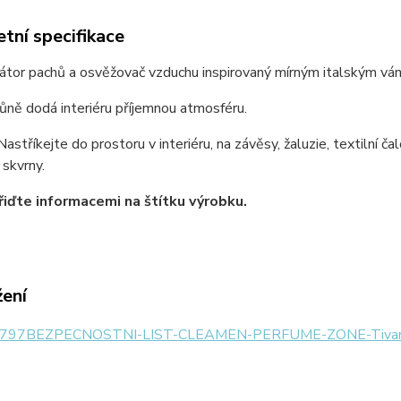
tní specifikace
átor pachů a osvěžovač vzduchu inspirovaný mírným italským vá
vůně dodá interiéru příjemnou atmosféru.
Nastříkejte do prostoru v interiéru, na závěsy, žaluzie, textilní 
 skvrny.
řiďte informacemi na štítku výrobku.
žení
797BEZPECNOSTNI-LIST-CLEAMEN-PERFUME-ZONE-Tivano-