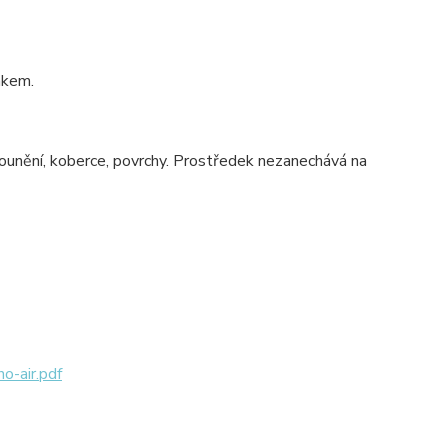
nkem.
čalounění, koberce, povrchy. Prostředek nezanechává na
air.pdf