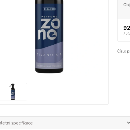
Ob
92
76,
Číslo p
etní specifikace