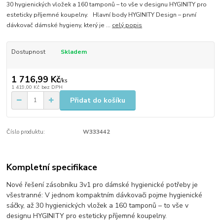
30 hygienických vložek a 160 tamponů – to vše v designu HYGINITY pro
esteticky příjemné koupelny. Hlavní body HYGINITY Design – první
dávkovač dámské hygieny, který je ...
celý popis
Dostupnost
Skladem
1 716,99 Kč
/
ks
1 419,00 Kč
bez DPH
Přidat do košíku
Číslo produktu:
W333442
Kompletní specifikace
Nové řešení zásobníku 3v1 pro dámské hygienické potřeby je
všestranné: V jednom kompaktním dávkovači pojme hygienické
sáčky, až 30 hygienických vložek a 160 tamponů – to vše v
designu HYGINITY pro esteticky příjemné koupelny.