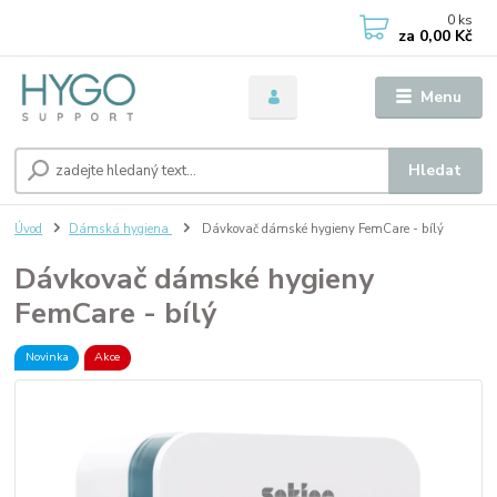
0
ks
za
0,00 Kč
Menu
Hledat
Úvod
Dámská hygiena
Dávkovač dámské hygieny FemCare - bílý
Dávkovač dámské hygieny
FemCare - bílý
Novinka
Akce