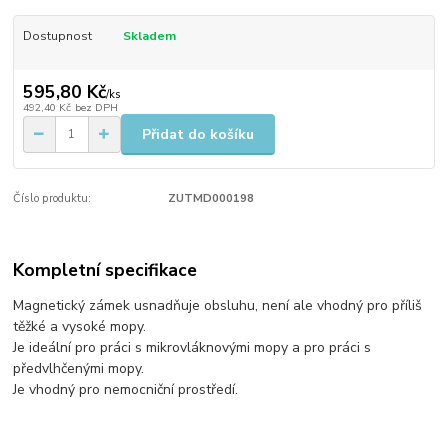
Dostupnost
Skladem
595,80 Kč
/
ks
492,40 Kč
bez DPH
Přidat do košíku
Číslo produktu:
ZUTMD000198
Kompletní specifikace
Magnetický zámek usnadňuje obsluhu, není ale vhodný pro příliš
těžké a vysoké mopy.
Je ideální pro práci s mikrovláknovými mopy a pro práci s
předvlhčenými mopy.
Je vhodný pro nemocniční prostředí.​