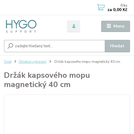
0
ks
za
0,00 Kč
Menu
Hledat
Úvod
Úklidové vybavení
Držák kapsového mopu magnetický 40 cm
Držák kapsového mopu
magnetický 40 cm