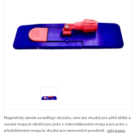
Magnetický zámek usnadňuje obsluhu, není ale vhodný pro příliš těžké a
vysoké mopy.Je ideální pro práci s mikrovláknovými mopy a pro práci s
předvlhčenými mopy.Je vhodný pro nemocniční prostředí.​
celý popis