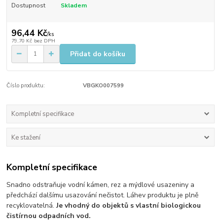
Dostupnost
Skladem
96,44 Kč
/
ks
79,70 Kč
bez DPH
Přidat do košíku
Číslo produktu:
VBGKO007599
Kompletní specifikace
Ke stažení
Kompletní specifikace
Snadno odstraňuje vodní kámen, rez a mýdlové usazeniny a
předchází dalšímu usazování nečistot. Láhev produktu je plně
recyklovatelná.
Je vhodný do objektů s vlastní biologickou
čistírnou odpadních vod.