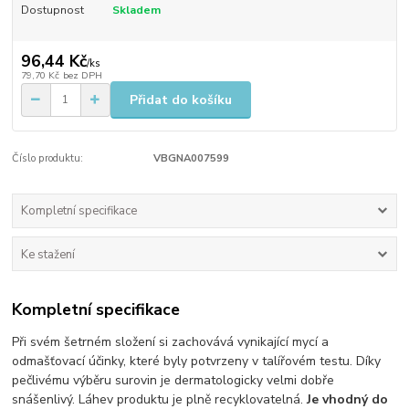
Dostupnost
Skladem
96,44 Kč
/
ks
79,70 Kč
bez DPH
Přidat do košíku
Číslo produktu:
VBGNA007599
Kompletní specifikace
Ke stažení
Kompletní specifikace
Při svém šetrném složení si zachovává vynikající mycí a
odmašťovací účinky, které byly potvrzeny v talířovém testu. Díky
pečlivému výběru surovin je dermatologicky velmi dobře
snášenlivý. Láhev produktu je plně recyklovatelná.
Je vhodný do