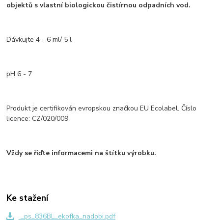
objektů s vlastní biologickou čistírnou odpadních vod.
Dávkujte 4 - 6 ml/ 5 l
pH 6 - 7
Produkt je certifikován evropskou značkou EU Ecolabel. Číslo
licence: CZ/020/009
Vždy se řiďte informacemi na štítku výrobku.
Ke stažení
_ps_836BL_ekofka_nadobi.pdf