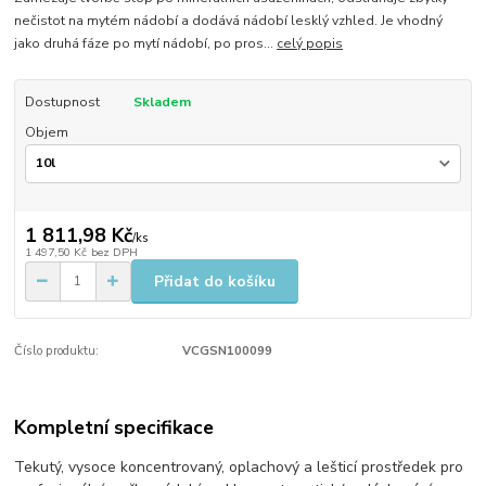
nečistot na mytém nádobí a dodává nádobí lesklý vzhled. Je vhodný
jako druhá fáze po mytí nádobí, po pros...
celý popis
Dostupnost
Skladem
Objem
1 811,98 Kč
/
ks
1 497,50 Kč
bez DPH
Přidat do košíku
Číslo produktu:
VCGSN100099
Kompletní specifikace
Tekutý, vysoce koncentrovaný, oplachový a lešticí prostředek pro