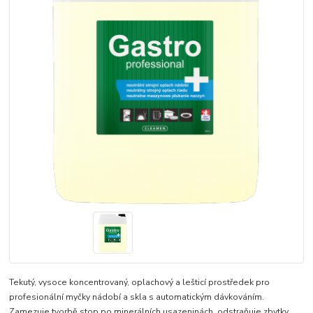
Tekutý, vysoce koncentrovaný, oplachový a lešticí prostředek pro
profesionální myčky nádobí a skla s automatickým dávkováním.​
Zamezuje tvorbě stop po minerálních usazeninách, odstraňuje zbytky