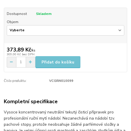
Dostupnost
Skladem
Objem
373,89 Kč
/
ks
309,00 Kč
bez DPH
Přidat do košíku
Číslo produktu:
VCGRN010099
Kompletní specifikace
​Vysoce koncentrovaný neutrální tekutý čisticí přípravek pro
profesionální ruční mytí nádobí. Nezanechává na nádobí tzv.
pachové stopy, protože neobsahuje žádné parfémové složky a
barviva. Je velmi účinný proti mastnotě a zaschlým zbytkům jídla a