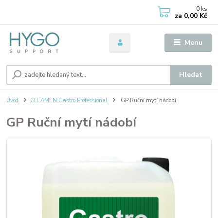
0
ks
za
0,00 Kč
Menu
Hledat
Úvod
CLEAMEN Gastro Professional
GP Ruční mytí nádobí
GP Ruční mytí nádobí