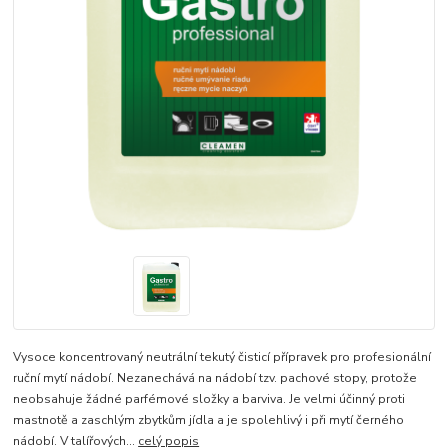
​Vysoce koncentrovaný neutrální tekutý čisticí přípravek pro profesionální
ruční mytí nádobí. Nezanechává na nádobí tzv. pachové stopy, protože
neobsahuje žádné parfémové složky a barviva. Je velmi účinný proti
mastnotě a zaschlým zbytkům jídla a je spolehlivý i při mytí černého
nádobí. V talířových...
celý popis