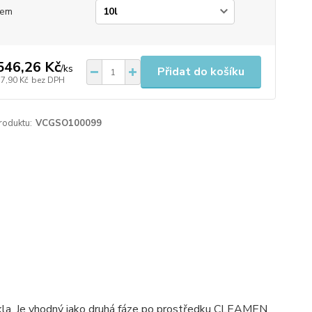
jem
546,26 Kč
/
ks
Přidat do košíku
77,90 Kč
bez DPH
roduktu:
VCGSO100099
 skla. Je vhodný jako druhá fáze po prostředku CLEAMEN