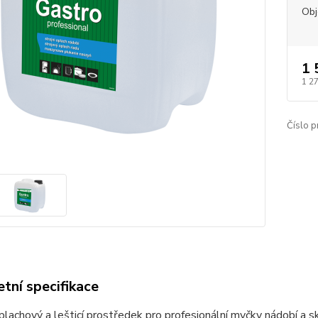
Ob
1 
1 2
Číslo p
tní specifikace
plachový a lešticí prostředek pro profesionální myčky nádobí a