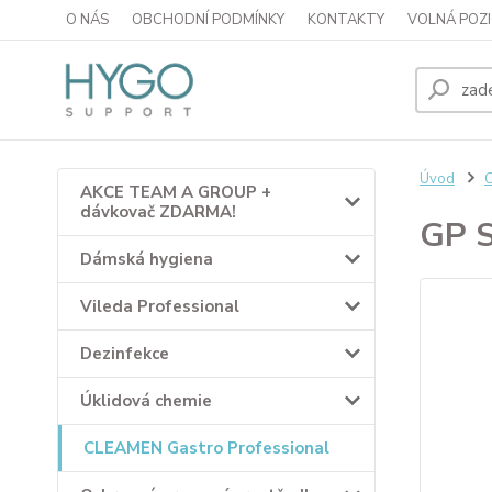
O NÁS
OBCHODNÍ PODMÍNKY
KONTAKTY
VOLNÁ POZI
Úvod
C
AKCE TEAM A GROUP +
dávkovač ZDARMA!
GP S
Dámská hygiena
Vileda Professional
Dezinfekce
Úklidová chemie
CLEAMEN Gastro Professional