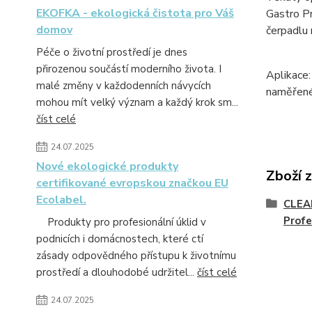
EKOFKA - ekologická čistota pro Váš
Gastro Pr
domov
čerpadlu 
Péče o životní prostředí je dnes
přirozenou součástí moderního života. I
Aplikace:
malé změny v každodenních návycích
naměřené 
mohou mít velký význam a každý krok sm...
číst celé
24.07.2025
Nové ekologické produkty
Zboží 
certifikované evropskou značkou EU
Ecolabel.
CLEA
Profe
Produkty pro profesionální úklid v
podnicích i domácnostech, které ctí
zásady odpovědného přístupu k životnímu
prostředí a dlouhodobé udržitel...
číst celé
24.07.2025