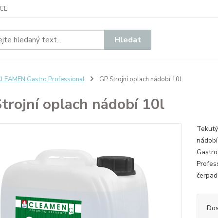
CE
Hledat
LEAMEN Gastro Professional
GP Strojní oplach nádobí 10l
trojní oplach nádobí 10l
​Tekut
nádobí
Gastro
Profes
čerpad
Dos