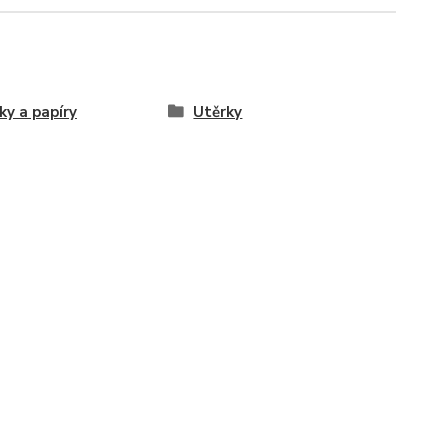
ky a papíry
Utěrky