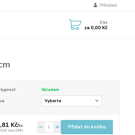
Přihlášení
0
ks
za
0,00 Kč
 cm
tupnost
Skladem
va
,81 Kč
/
ks
Přidat do košíku
50 Kč
bez DPH