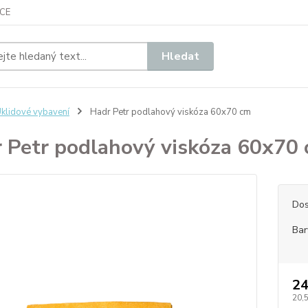
CE
Hledat
klidové vybavení
Hadr Petr podlahový viskóza 60x70 cm
 Petr podlahový viskóza 60x70
Dos
Bar
24
20,