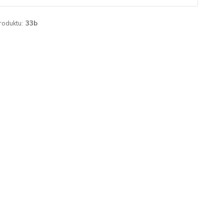
roduktu:
33b