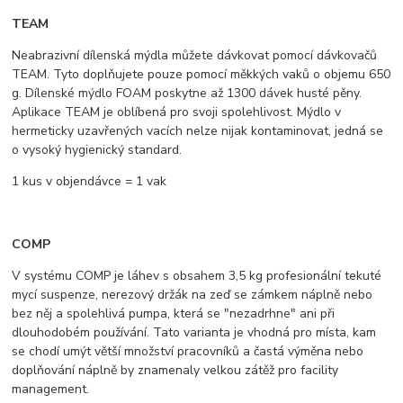
TEAM
Neabrazivní dílenská mýdla můžete dávkovat pomocí dávkovačů
TEAM. Tyto doplňujete pouze pomocí měkkých vaků o objemu 650
g. Dílenské mýdlo FOAM poskytne až 1300 dávek husté pěny.
Aplikace TEAM je oblíbená pro svoji spolehlivost. Mýdlo v
hermeticky uzavřených vacích nelze nijak kontaminovat, jedná se
o vysoký hygienický standard.
1 kus v objendávce = 1 vak​
COMP
V systému COMP je láhev s obsahem 3,5 kg profesionální tekuté
mycí suspenze, nerezový držák na zeď se zámkem náplně nebo
bez něj a spolehlivá pumpa, která se "nezadrhne" ani při
dlouhodobém používání. Tato varianta je vhodná pro místa, kam
se chodí umýt větší množství pracovníků a častá výměna nebo
doplňování náplně by znamenaly velkou zátěž pro facility
management.​