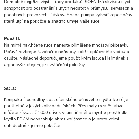
​Dermálně nejpříznivější z řady produktů ISOFA. Má skvělou mycí
schopnost pro odstranění silných nečistot v průmyslu, servisech a
podobných provozech. Dávkovač nebo pumpa vytvoří kopec pěny,
která ulpí na pokožce a snadno umyje Vaše ruce.
Použití:
Na mírně navlhčené ruce naneste přiměřené množství přípravku.
Pečlivě roztírejte. Uvolněné nečistoty dobře opláchněte vodou a
osušte. Následně doporučujeme použít krém Isolda Heřmánek s
arganovým olejem, pro zvláčnění pokožky.​
SOLO
Kompaktní, pohodlný obal dílenského pěnového mýdla, které je
použitelné v jakýchkoliv podmínkách. Přes malý rozměr lahve
můžete získat až 1000 dávek velmi účinného mycího prostředku.
Mýdlo FOAM neobsahuje abrazivní částice a je proto velmi
ohleduplné k jemné pokožce.