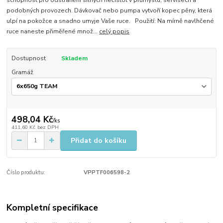
schopnost pro odstranění silných nečistot v průmyslu, servisech a
podobných provozech. Dávkovač nebo pumpa vytvoří kopec pěny, která
ulpí na pokožce a snadno umyje Vaše ruce. Použití: Na mírně navlhčené
ruce naneste přiměřené množ...
celý popis
Dostupnost
Skladem
Gramáž
498,04 Kč
/
ks
411,60 Kč
bez DPH
Přidat do košíku
Číslo produktu:
VPPTF006598-2
Kompletní specifikace