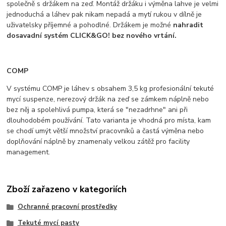
společně s držákem na zeď. Montáž držáku i výměna lahve je velmi
jednoduchá a láhev pak nikam nepadá a mytí rukou v dílně je
uživatelsky příjemné a pohodlné. Držákem je možné
nahradit
dosavadní systém CLICK&GO! bez nového vrtání.
COMP
V systému COMP je láhev s obsahem 3,5 kg profesionální tekuté
mycí suspenze, nerezový držák na zeď se zámkem náplně nebo
bez něj a spolehlivá pumpa, která se "nezadrhne" ani při
dlouhodobém používání. Tato varianta je vhodná pro místa, kam
se chodí umýt větší množství pracovníků a častá výměna nebo
doplňování náplně by znamenaly velkou zátěž pro facility
management.
Zboží zařazeno v kategoriích
Ochranné pracovní prostředky
Tekuté mycí pasty