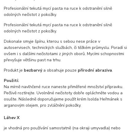
Profesionální tekutá mycí pasta na ruce k odstranění silně
odolných nečistot z pokožky.
​Profesionální tekutá mycí pasta na ruce k odstranění silně
odolných nečistot z pokožky.
Dokonale smyje špínu, kterou s sebou nese práce v
autoservisech, technických službách, či těžkém průmyslu. Poradí si
ovšem i s dalšími nečistotami z jiných oborů. Mycími schopnostmi
převyšuje většinu past na trhu.
Produkt je ​
bezbarvý
a obsahuje pouze ​
přírodní abraziva
.
Použití:
Na mírně navlhčené ruce naneste přiměřené množství přípravku.
Pečlivě roztírejte. Uvolněné nečistoty dobře opláchněte vodou a
osušte. Následně doporučujeme použít krém Isolda Heřmánek s
arganovým olejem, pro zvláčnění pokožky.​
Láhev X
je vhodná pro používání samostatně (na okraji umyvadla) nebo