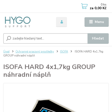
0
ks
za
0,00 Kč
Menu
Hledat
Úvod
Ochranné pracovní prostředky
ISOFA
ISOFA HARD 4x1,7kg
GROUP náhradní náplň
ISOFA HARD 4x1,7kg GROUP
náhradní náplň