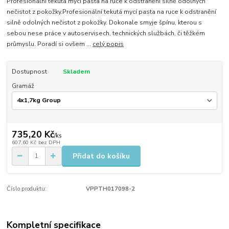
Profesionální tekutá mycí pasta na ruce k odstranění silně odolných
nečistot z pokožky. ​Profesionální tekutá mycí pasta na ruce k odstranění
silně odolných nečistot z pokožky. Dokonale smyje špínu, kterou s
sebou nese práce v autoservisech, technických službách, či těžkém
průmyslu. Poradí si ovšem ...
celý popis
Dostupnost
Skladem
Gramáž
735,20 Kč
/
ks
607,60 Kč
bez DPH
Přidat do košíku
Číslo produktu:
VPPTH017098-2
Kompletní specifikace