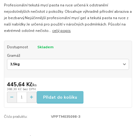
Profesionální tekutá mycí pasta na ruce určená k odstranění
nejodolnějších nečistot z pokožky. Obsahuje výhradně přírodní abraziva a
je bezbarvý. ​Nejúčinnější profesionální mycí gel a tekutá pasta na ruce z
naší nabídky Je určená pro použití v náročných podmínkách. Působí na
extrémně odolné nečisto...
celý popis
Dostupnost
Skladem
Gramáž
445,64 Kč
/
ks
368,30 Kč
bez DPH
Přidat do košíku
Číslo produktu:
VPPTM035098-3