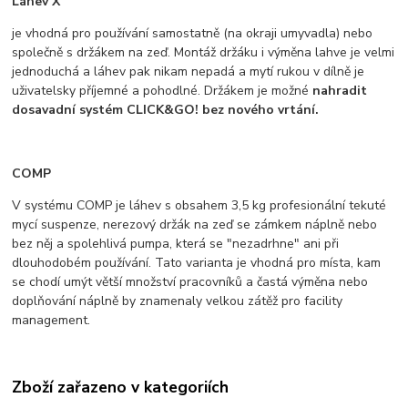
Láhev X
je vhodná pro používání samostatně (na okraji umyvadla) nebo
společně s držákem na zeď. Montáž držáku i výměna lahve je velmi
jednoduchá a láhev pak nikam nepadá a mytí rukou v dílně je
uživatelsky příjemné a pohodlné. Držákem je možné
nahradit
dosavadní systém CLICK&GO! bez nového vrtání.
COMP
V systému COMP je láhev s obsahem 3,5 kg profesionální tekuté
mycí suspenze, nerezový držák na zeď se zámkem náplně nebo
bez něj a spolehlivá pumpa, která se "nezadrhne" ani při
dlouhodobém používání. Tato varianta je vhodná pro místa, kam
se chodí umýt větší množství pracovníků a častá výměna nebo
doplňování náplně by znamenaly velkou zátěž pro facility
management.​
Zboží zařazeno v kategoriích