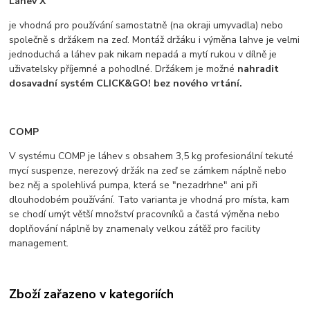
Láhev X
je vhodná pro používání samostatně (na okraji umyvadla) nebo
společně s držákem na zeď. Montáž držáku i výměna lahve je velmi
jednoduchá a láhev pak nikam nepadá a mytí rukou v dílně je
uživatelsky příjemné a pohodlné. Držákem je možné
nahradit
dosavadní systém CLICK&GO! bez nového vrtání.
COMP
V systému COMP je láhev s obsahem 3,5 kg profesionální tekuté
mycí suspenze, nerezový držák na zeď se zámkem náplně nebo
bez něj a spolehlivá pumpa, která se "nezadrhne" ani při
dlouhodobém používání. Tato varianta je vhodná pro místa, kam
se chodí umýt větší množství pracovníků a častá výměna nebo
doplňování náplně by znamenaly velkou zátěž pro facility
management.​
Zboží zařazeno v kategoriích