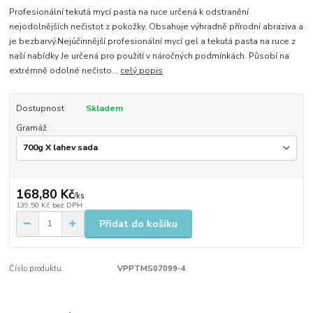
Profesionální tekutá mycí pasta na ruce určená k odstranění
nejodolnějších nečistot z pokožky. Obsahuje výhradně přírodní abraziva a
je bezbarvý. ​Nejúčinnější profesionální mycí gel a tekutá pasta na ruce z
naší nabídky Je určená pro použití v náročných podmínkách. Působí na
extrémně odolné nečisto...
celý popis
Dostupnost
Skladem
Gramáž
168,80 Kč
/
ks
139,50 Kč
bez DPH
Přidat do košíku
Číslo produktu:
VPPTMS07099-4