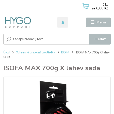
0
ks
za
0,00 Kč
Menu
Hledat
Úvod
Ochranné pracovní prostředky
ISOFA
ISOFA MAX 700g X lahev
sada
ISOFA MAX 700g X lahev sada