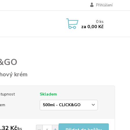
Přihlášení
0
ks
za
0,00 Kč
K&GO
hový krém
tupnost
Skladem
jem
,32 Kč
/
ks