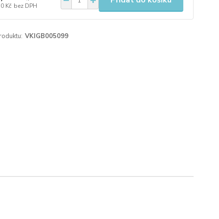
Přidat do košíku
50 Kč
bez DPH
roduktu:
VKIGB005099