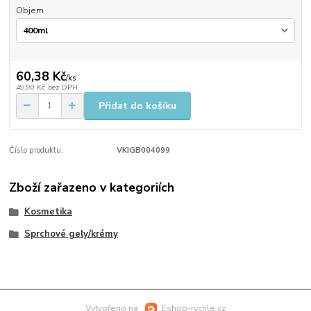
Objem
60,38 Kč
/
ks
49,90 Kč
bez DPH
Přidat do košíku
Číslo produktu:
VKIGB004099
Zboží zařazeno v kategoriích
Kosmetika
Sprchové gely/krémy
Vytvořeno na
Eshop-rychle.cz