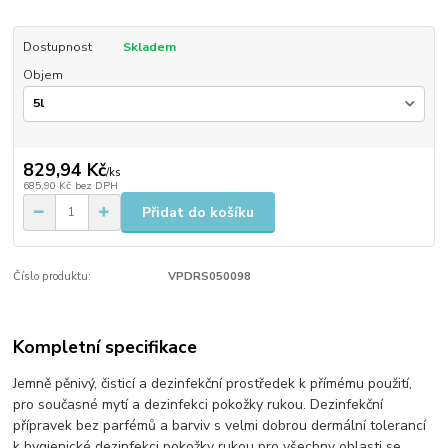
Dostupnost
Skladem
Objem
829,94 Kč
/
ks
685,90 Kč
bez DPH
Přidat do košíku
Číslo produktu:
VPDRS050098
Kompletní specifikace
Jemně pěnivý, čisticí a dezinfekční prostředek k přímému použití,
pro současné mytí a dezinfekci pokožky rukou. Dezinfekční
přípravek bez parfémů a barviv s velmi dobrou dermální tolerancí
k hygienické dezinfekci pokožky rukou pro všechny oblasti se