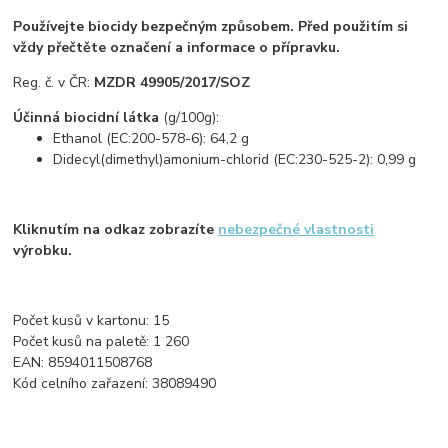
Používejte biocidy bezpečným způsobem. Před použitím si
vždy přečtěte označení a informace o přípravku.
Reg. č. v ČR:
MZDR 49905/2017/SOZ
Účinná biocidní látka
(g/100g):
Ethanol (EC:200-578-6): 64,2 g
Didecyl(dimethyl)amonium-chlorid (EC:230-525-2): 0,99 g
Kliknutím na odkaz zobrazíte
nebezpečné vlastnosti
výrobku.
Počet kusů v kartonu: 15
Počet kusů na paletě: 1 260
EAN: 8594011508768
Kód celního zařazení: 38089490