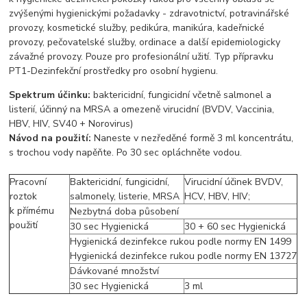
zvýšenými hygienickými požadavky - zdravotnictví, potravinářské
provozy, kosmetické služby, pedikúra, manikúra, kadeřnické
provozy, pečovatelské služby, ordinace a další epidemiologicky
závažné provozy. Pouze pro profesionální užití. Typ přípravku
PT1-Dezinfekční prostředky pro osobní hygienu.
Spektrum účinku:
baktericidní, fungicidní včetně salmonel a
listerií, účinný na MRSA a omezeně virucidní (BVDV, Vaccinia,
HBV, HIV, SV40 + Norovirus)
Návod na použití:
Naneste v nezředěné formě 3 ml koncentrátu,
s trochou vody napěňte. Po 30 sec opláchněte vodou.
Pracovní
Baktericidní, fungicidní,
Virucidní účinek BVDV,
roztok
salmonely, listerie, MRSA
HCV, HBV, HIV;
k přímému
Nezbytná doba působení
použití
30 sec Hygienická
30 + 60 sec Hygienická
Hygienická dezinfekce rukou podle normy EN 1499
Hygienická dezinfekce rukou podle normy EN 13727
Dávkované množství
30 sec Hygienická
3 ml