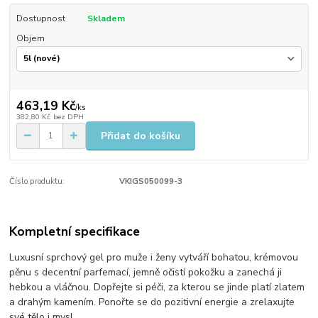
Dostupnost
Skladem
Objem
463,19 Kč
/
ks
382,80 Kč
bez DPH
Přidat do košíku
Číslo produktu:
VKIGS050099-3
Kompletní specifikace
Luxusní sprchový gel pro muže i ženy vytváří bohatou, krémovou
pěnu s decentní parfemací, jemně očistí pokožku a zanechá ji
hebkou a vláčnou. Dopřejte si péči, za kterou se jinde platí zlatem
a drahým kamením. Ponořte se do pozitivní energie a zrelaxujte
své tělo i mysl.​