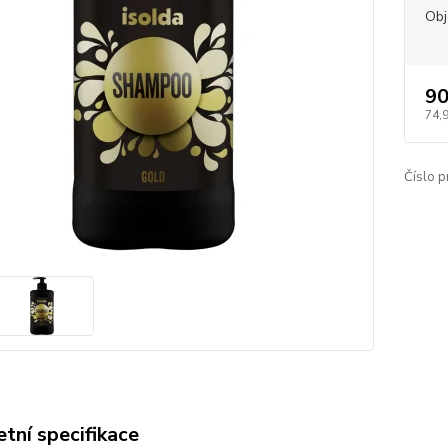
Ob
90
74,
Číslo p
tní specifikace