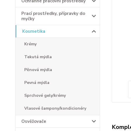
Ochranné pracovní prostředky
Prací prostředky, přípravky do
myčky
Kosmetika
Krémy
Tekutá mýdla
Pěnová mýdla
Pevná mýdla
Sprchové gely/krémy
Vlasové šampony/kondicionéry
Osvěžovače
Komple