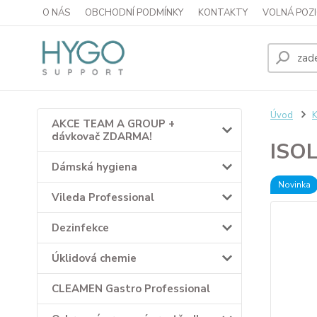
O NÁS
OBCHODNÍ PODMÍNKY
KONTAKTY
VOLNÁ POZI
Úvod
K
AKCE TEAM A GROUP +
dávkovač ZDARMA!
ISO
Dámská hygiena
Novinka
Vileda Professional
Dezinfekce
Úklidová chemie
CLEAMEN Gastro Professional