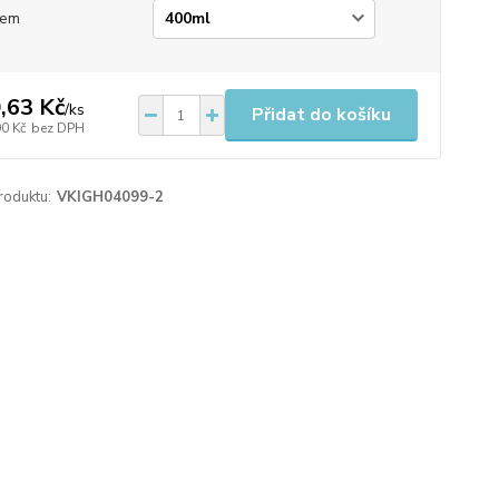
jem
,63 Kč
/
ks
Přidat do košíku
90 Kč
bez DPH
roduktu:
VKIGH04099-2