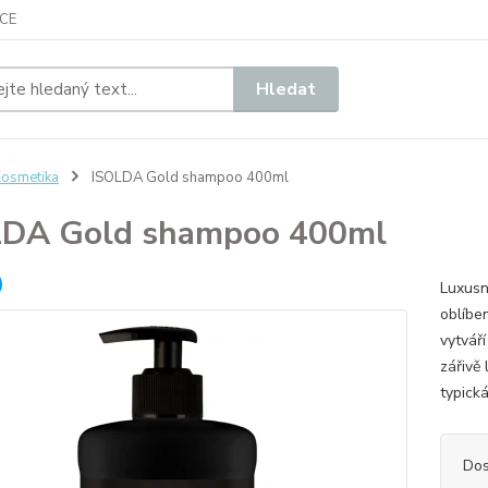
CE
Hledat
osmetika
ISOLDA Gold shampoo 400ml
LDA Gold shampoo 400ml
​Luxus
oblíbe
vytvář
zářivě
typická
Dos