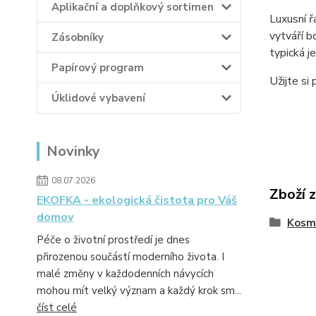
Aplikační a doplňkový sortimen
​Luxusní 
vytváří b
Zásobníky
typická j
Papírový program
Užijte si
Úklidové vybavení
Novinky
08.07.2026
Zboží 
EKOFKA - ekologická čistota pro Váš
domov
Kosm
Péče o životní prostředí je dnes
přirozenou součástí moderního života. I
malé změny v každodenních návycích
mohou mít velký význam a každý krok sm...
číst celé