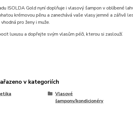
řadu ISOLDA Gold nyní doplňuje i vlasový šampon v oblíbené lah
ohatou krémovou pěnu a zanechává vaše vlasy jemné a zářivě le
e vhodná pro ženy i muže.
 pocit luxusu a dopřejte svým vlasům péči, kterou si zaslouží.
zařazeno v kategoriích
etika
Vlasové
šampony/kondicionéry