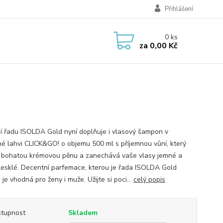
Přihlášení
0
ks
za
0,00 Kč
ní řadu ISOLDA Gold nyní doplňuje i vlasový šampon v
né lahvi CLICK&GO! o objemu 500 ml s příjemnou vůní, který
í bohatou krémovou pěnu a zanechává vaše vlasy jemné a
 lesklé. Decentní parfemace, kterou je řada ISOLDA Gold
 je vhodná pro ženy i muže. Užijte si poci...
celý popis
tupnost
Skladem